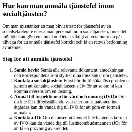
Hur kan man anmäla tjänstefel inom
socialtjänsten?
Om man misstänker att man blivit utsatt för tjänstefel av en
socialsekreterare eller annan personal inom socialtjänsten, finns det
möjlighet att göra en anmälan. Det är viktigt att veta hur man går
tillväga för att anmäla tjänstefel korrekt och få en rättvis bedömning
av ärendet.
Steg för att anmäla tjänstefel
Samla bevis:
Samla alla relevanta dokument, anteckningar
och korrespondens som styrker dina misstankar om tjänstefel.
Kontakta socialtjänsten:
Först bör du försöka lösa problemet
genom att kontakta socialtjänsten själv för att se om ni kan
komma överens om en lösning.
Anmäl till Inspektionen för vård och omsorg (IVO):
Om
du inte får tillfredsställande svar eller om situationen inte
åtgärdas kan du vända dig till IVO för att göra en formell
anmälan.
Kontakta JO:
Om du anser att ärendet inte hanterats korrekt
av IVO kan du vända dig till Justitieombudsmannen (JO) för
att få en prövning av ärendet.