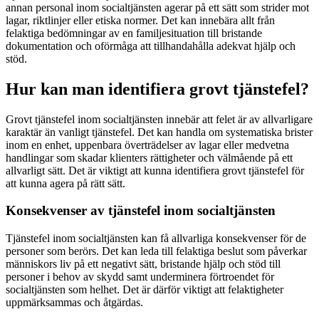
annan personal inom socialtjänsten agerar på ett sätt som strider mot
lagar, riktlinjer eller etiska normer. Det kan innebära allt från
felaktiga bedömningar av en familjesituation till bristande
dokumentation och oförmåga att tillhandahålla adekvat hjälp och
stöd.
Hur kan man identifiera grovt tjänstefel?
Grovt tjänstefel inom socialtjänsten innebär att felet är av allvarligare
karaktär än vanligt tjänstefel. Det kan handla om systematiska brister
inom en enhet, uppenbara överträdelser av lagar eller medvetna
handlingar som skadar klienters rättigheter och välmående på ett
allvarligt sätt. Det är viktigt att kunna identifiera grovt tjänstefel för
att kunna agera på rätt sätt.
Konsekvenser av tjänstefel inom socialtjänsten
Tjänstefel inom socialtjänsten kan få allvarliga konsekvenser för de
personer som berörs. Det kan leda till felaktiga beslut som påverkar
människors liv på ett negativt sätt, bristande hjälp och stöd till
personer i behov av skydd samt underminera förtroendet för
socialtjänsten som helhet. Det är därför viktigt att felaktigheter
uppmärksammas och åtgärdas.