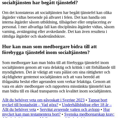
socialtjänsten har begått tjänstefel?
Om det konstateras att socialtjänsten har begått tjänstefel kan olika
åtgärder vidtas beroende på allvaret i felen. Det kan handla om
interna åtgärder såsom utbildning, tillsägelser eller omplacering av
personal. I mer allvarliga fall kan disciplinära åtgärder vidtas, såsom
varning, avstängning eller avskedande. Det kan även resultera i
rättsliga åtgärder och skadeståndskrav.
Hur kan man som medborgare bidra till att
förebygga tjänstefel inom socialtjänsten?
Som medborgare kan man bidra till att förebygga tjänstefel inom
socialtjänsten genom att vara delaktig och kritisk i sitt förhållande till
myndigheten. Det är viktigt att vara påläst om sina rättigheter och
skyldigheter gentemot socialtjänsten och att vara beredd att
ifrågasätta beslut eller ageranden som verkar felaktiga. Genom att
vara en aktiv medborgare och rapportera misstänkta tjänstefel kan
man bidra till en ökad transparens och kvalitet inom socialtjänsten.
Allt du behöver veta om gåvoskatt i Sverige 2023
•
Tappat bort
nyckel till bostadsrätt – Vad göra?
•
Underhållsbidrag efter 18 år –
Allt du behöver veta
•
Servitut avseende vatten och avlopp
•
Hur
mycket kan man testamentera bort?
•
Svenska medborgarskap krav: