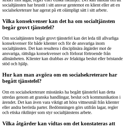
socialtjänsten har brustit i sitt ansvar gentemot en klient eller att en
socialsekreterare har agerat på ett olämpligt sätt i sitt arbete.
Vilka konsekvenser kan det ha om socialtjänsten
begår grovt tjänstefel?
Om socialtjänsten begår grovt tjänstefel kan det leda till allvarliga
konsekvenser för både klienter och för de ansvariga inom
socialtjänsten. Det kan resultera i disciplinära åtgärder mot de
ansvariga, rättsliga konsekvenser och förlorat förtroende från
allmänheten. Klienter kan drabbas av felaktiga beslut eller bristande
stöd och hjälp.
Hur kan man avgöra om en socialsekreterare har
begått tjänstefel?
Om en socialsekreterare misstänks ha begått tjänstefel kan detta
utredas genom att granska handlingar, beslut och kommunikation i
ärendet. Det kan även vara viktigt att höra vittnesmål från klienter
eller andra berörda parter. Bedömningen görs utifrån lagar, regler
och etiska riktlinjer som styr socialtjänstens arbete.
Vilka åtgärder kan vidtas om det konstateras att