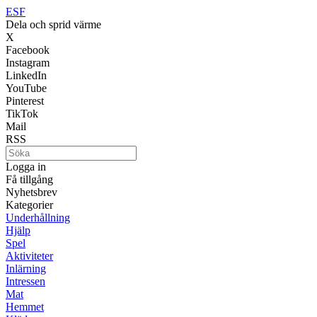
ESF
Dela och sprid värme
X
Facebook
Instagram
LinkedIn
YouTube
Pinterest
TikTok
Mail
RSS
Logga in
Få tillgång
Nyhetsbrev
Kategorier
Underhållning
Hjälp
Spel
Aktiviteter
Inlärning
Intressen
Mat
Hemmet