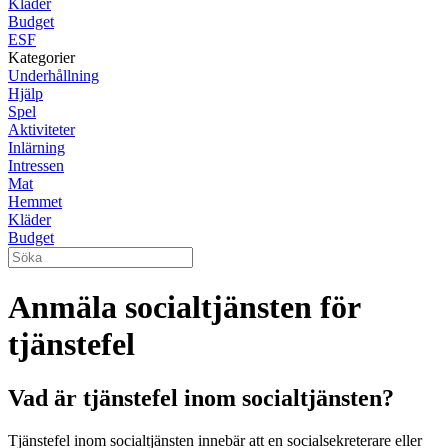
Kläder
Budget
ESF
Kategorier
Underhållning
Hjälp
Spel
Aktiviteter
Inlärning
Intressen
Mat
Hemmet
Kläder
Budget
Anmäla socialtjänsten för
tjänstefel
Vad är tjänstefel inom socialtjänsten?
Tjänstefel inom socialtjänsten innebär att en socialsekreterare eller