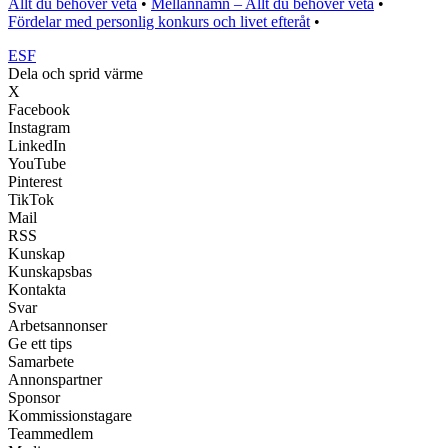
Allt du behöver veta
•
Mellannamn – Allt du behöver veta
•
Fördelar med personlig konkurs och livet efteråt
•
ESF
Dela och sprid värme
X
Facebook
Instagram
LinkedIn
YouTube
Pinterest
TikTok
Mail
RSS
Kunskap
Kunskapsbas
Kontakta
Svar
Arbetsannonser
Ge ett tips
Samarbete
Annonspartner
Sponsor
Kommissionstagare
Teammedlem