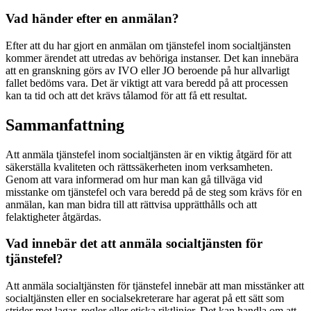
Vad händer efter en anmälan?
Efter att du har gjort en anmälan om tjänstefel inom socialtjänsten
kommer ärendet att utredas av behöriga instanser. Det kan innebära
att en granskning görs av IVO eller JO beroende på hur allvarligt
fallet bedöms vara. Det är viktigt att vara beredd på att processen
kan ta tid och att det krävs tålamod för att få ett resultat.
Sammanfattning
Att anmäla tjänstefel inom socialtjänsten är en viktig åtgärd för att
säkerställa kvaliteten och rättssäkerheten inom verksamheten.
Genom att vara informerad om hur man kan gå tillväga vid
misstanke om tjänstefel och vara beredd på de steg som krävs för en
anmälan, kan man bidra till att rättvisa upprätthålls och att
felaktigheter åtgärdas.
Vad innebär det att anmäla socialtjänsten för
tjänstefel?
Att anmäla socialtjänsten för tjänstefel innebär att man misstänker att
socialtjänsten eller en socialsekreterare har agerat på ett sätt som
strider mot lagar, regler eller etiska riktlinjer. Det kan handla om att