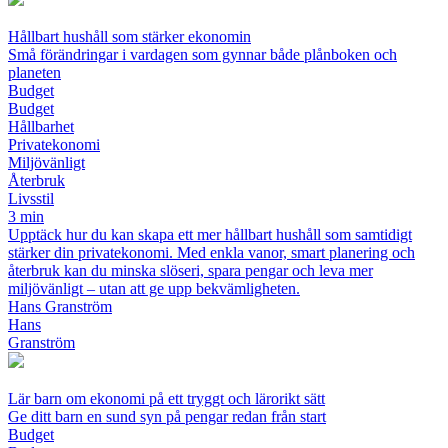
Hållbart hushåll som stärker ekonomin
Små förändringar i vardagen som gynnar både plånboken och
planeten
Budget
Budget
Hållbarhet
Privatekonomi
Miljövänligt
Återbruk
Livsstil
3 min
Upptäck hur du kan skapa ett mer hållbart hushåll som samtidigt
stärker din privatekonomi. Med enkla vanor, smart planering och
återbruk kan du minska slöseri, spara pengar och leva mer
miljövänligt – utan att ge upp bekvämligheten.
Hans Granström
Hans
Granström
Lär barn om ekonomi på ett tryggt och lärorikt sätt
Ge ditt barn en sund syn på pengar redan från start
Budget