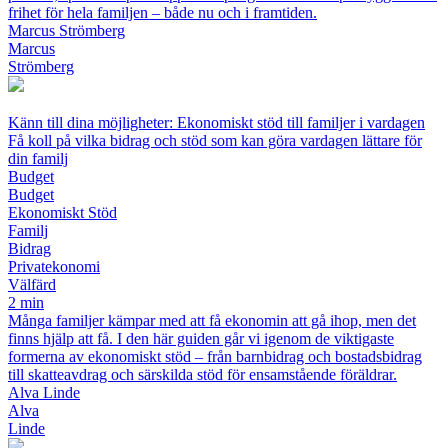
frihet för hela familjen – både nu och i framtiden.
Marcus Strömberg
Marcus
Strömberg
Känn till dina möjligheter: Ekonomiskt stöd till familjer i vardagen
Få koll på vilka bidrag och stöd som kan göra vardagen lättare för
din familj
Budget
Budget
Ekonomiskt Stöd
Familj
Bidrag
Privatekonomi
Välfärd
2 min
Många familjer kämpar med att få ekonomin att gå ihop, men det
finns hjälp att få. I den här guiden går vi igenom de viktigaste
formerna av ekonomiskt stöd – från barnbidrag och bostadsbidrag
till skatteavdrag och särskilda stöd för ensamstående föräldrar.
Alva Linde
Alva
Linde