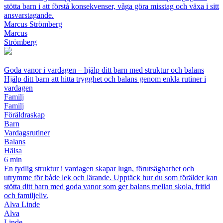
stötta barn i att förstå konsekvenser, våga göra misstag och växa i sitt
ansvarstagande.
Marcus Strömberg
Marcus
Strömberg
Goda vanor i vardagen – hjälp ditt barn med struktur och balans
Hjälp ditt barn att hitta trygghet och balans genom enkla rutiner i
vardagen
Familj
Familj
Föräldraskap
Barn
Vardagsrutiner
Balans
Hälsa
6 min
En tydlig struktur i vardagen skapar lugn, förutsägbarhet och
utrymme för både lek och lärande. Upptäck hur du som förälder kan
stötta ditt barn med goda vanor som ger balans mellan skola, fritid
och familjeliv.
Alva Linde
Alva
Linde