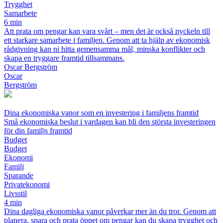
Trygghet
Samarbete
6 min
Att prata om pengar kan vara svårt – men det är också nyckeln till
ett starkare samarbete i familjen. Genom att ta hjälp av ekonomisk
rådgivning kan ni hitta gemensamma mål, minska konflikter och
skapa en tryggare framtid tillsammans.
Oscar Bergström
Oscar
Bergström
Dina ekonomiska vanor som en investering i familjens framtid
Små ekonomiska beslut i vardagen kan bli den största investeringen
för din familjs framtid
Budget
Budget
Ekonomi
Familj
Sparande
Privatekonomi
Livsstil
4 min
Dina dagliga ekonomiska vanor påverkar mer än du tror. Genom att
planera, spara och prata öppet om pengar kan du skapa trygghet och