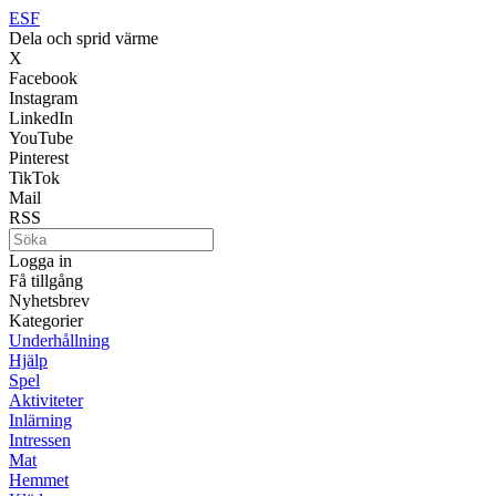
ESF
Dela och sprid värme
X
Facebook
Instagram
LinkedIn
YouTube
Pinterest
TikTok
Mail
RSS
Logga in
Få tillgång
Nyhetsbrev
Kategorier
Underhållning
Hjälp
Spel
Aktiviteter
Inlärning
Intressen
Mat
Hemmet