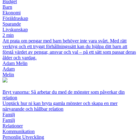
Budget
Barn
Ekonomi
Föräldraskap
Sparande
Livskunskap
2 min
Att prata om pengar med barn behöver inte vara svårt. Med rätt
verktyg och ett tryggt förhållningssätt kan du hjälpa ditt barn att
förstå värdet av pengar, ansvar och val – på ett sätt som passar deras
ålder och vardag.
Adam Melin
Adam
Melin
Bryt vanorna: Så arbetar du med de mönster som påverkar din
relation
Upptäck hur ni kan bryta gamla mönster och skapa en mer
närvarande och hållbar relation
Familj
Familj
Relationer
Kommunikation
Personlig Utveckling