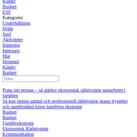
Kläder
Budget
ESF
Kategorier
Underhållning
Hjälp
Spel
Aktiviteter
Inlärning
Intressen
Mat
Hemmet
Kläder
Budget
Prata om pengar – så stärker ekonomisk rådgivning samarbetet i
familjen
Så kan öppna samtal och professionell rådgivning skapa trygghet
och samförstånd kring familjens ekonomi
Budget
Budget
Familjeekonomi
Ekonomisk Rådgivning
Kommunikation