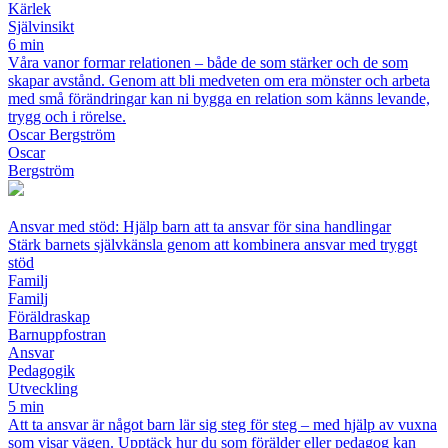
Kärlek
Självinsikt
6 min
Våra vanor formar relationen – både de som stärker och de som
skapar avstånd. Genom att bli medveten om era mönster och arbeta
med små förändringar kan ni bygga en relation som känns levande,
trygg och i rörelse.
Oscar Bergström
Oscar
Bergström
Ansvar med stöd: Hjälp barn att ta ansvar för sina handlingar
Stärk barnets självkänsla genom att kombinera ansvar med tryggt
stöd
Familj
Familj
Föräldraskap
Barnuppfostran
Ansvar
Pedagogik
Utveckling
5 min
Att ta ansvar är något barn lär sig steg för steg – med hjälp av vuxna
som visar vägen. Upptäck hur du som förälder eller pedagog kan