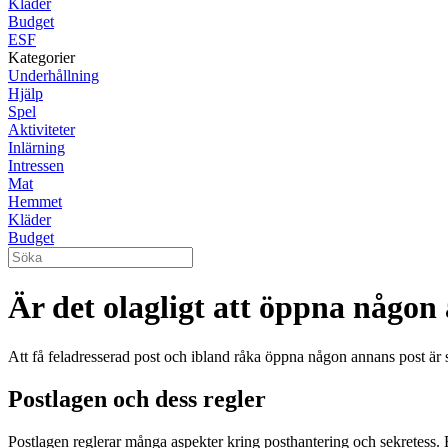
Kläder
Budget
ESF
Kategorier
Underhållning
Hjälp
Spel
Aktiviteter
Inlärning
Intressen
Mat
Hemmet
Kläder
Budget
Är det olagligt att öppna någon
Att få feladresserad post och ibland råka öppna någon annans post är
Postlagen och dess regler
Postlagen reglerar många aspekter kring posthantering och sekretess. E