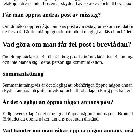
felaktigt adresserade. Posten är skyddad av sekretess och att bryta sig
Får man öppna andras post av misstag?
Om du råkar öppna någon annans post av misstag, är rekommendationen att
de flesta fall är det olämpligt och potentiellt olagligt att läsa innehållet 
Vad göra om man får fel post i brevlådan?
Om du upptäcker att du fått felaktig post i din brevlåda, kan du antinge
och inte blanda sig i deras personliga kommunikation.
Sammanfattning
Sammanfattningsvis är det olagligt att obehörigen öppna någon annans po
skydda andras integritet är viktigt och att följa lagen kring posthanteri
Är det olagligt att öppna någon annans post?
Enligt svensk lag är det olagligt att öppna någon annans post. Brottet 
förbjudet att öppna någon annans post utan tillstånd.
Vad händer om man råkar öppna någon annans pos