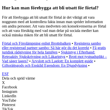
Hur kan man förebygga att bli utsatt för förtal?
För att förebygga att bli utsatt för förtal är det viktigt att vara
noggrann med att kontrollera fakta innan man sprider information
om andra personer. Att vara medveten om konsekvenserna av förtal
och att vara försiktig med vad man delar på sociala medier kan
också minska risken för att bli utsatt för förtal.
Förtal och Förolämpning enligt Brottsbalken
•
Registrera sambo
eller registrerad partner sambo: Så här gör du det korrekt
•
Få gratis
juridisk rådgivning för hela familjen
•
Sjukintyg i Efterhand:
Retroaktiv Sjukskrivning och Läkarintyg
•
Brott mot tystnadsplikt –
Vad säger lagen?
•
Arvslott och Laglott: En komplett guide
•
Giftorättsgods och Enskild Egendom: En Djupdykning
•
ESF
Dela och sprid värme
X
Facebook
Instagram
LinkedIn
YouTube
Pinterest
TikTok