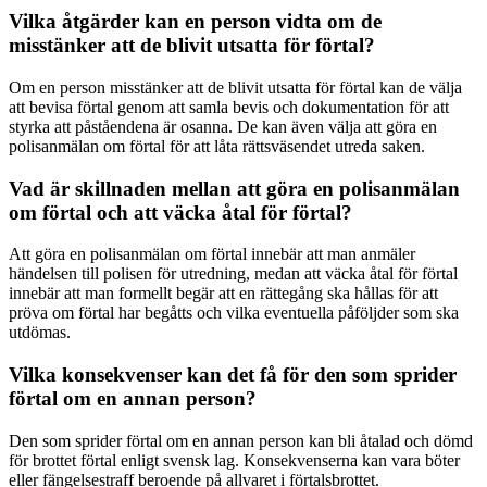
Vilka åtgärder kan en person vidta om de
misstänker att de blivit utsatta för förtal?
Om en person misstänker att de blivit utsatta för förtal kan de välja
att bevisa förtal genom att samla bevis och dokumentation för att
styrka att påståendena är osanna. De kan även välja att göra en
polisanmälan om förtal för att låta rättsväsendet utreda saken.
Vad är skillnaden mellan att göra en polisanmälan
om förtal och att väcka åtal för förtal?
Att göra en polisanmälan om förtal innebär att man anmäler
händelsen till polisen för utredning, medan att väcka åtal för förtal
innebär att man formellt begär att en rättegång ska hållas för att
pröva om förtal har begåtts och vilka eventuella påföljder som ska
utdömas.
Vilka konsekvenser kan det få för den som sprider
förtal om en annan person?
Den som sprider förtal om en annan person kan bli åtalad och dömd
för brottet förtal enligt svensk lag. Konsekvenserna kan vara böter
eller fängelsestraff beroende på allvaret i förtalsbrottet.