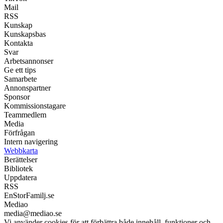
Mail
RSS
Kunskap
Kunskapsbas
Kontakta
Svar
Arbetsannonser
Ge ett tips
Samarbete
Annonspartner
Sponsor
Kommissionstagare
Teammedlem
Media
Förfrågan
Intern navigering
Webbkarta
Berättelser
Bibliotek
Uppdatera
RSS
EnStorFamilj.se
Mediao
media@mediao.se
Vi använder cookies för att förbättra både innehåll, funktioner och