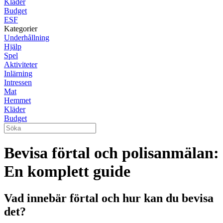
Kläder
Budget
ESF
Kategorier
Underhållning
Hjälp
Spel
Aktiviteter
Inlärning
Intressen
Mat
Hemmet
Kläder
Budget
Bevisa förtal och polisanmälan:
En komplett guide
Vad innebär förtal och hur kan du bevisa
det?