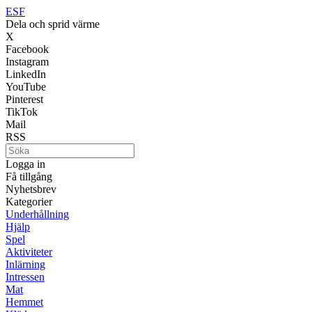
ESF
Dela och sprid värme
X
Facebook
Instagram
LinkedIn
YouTube
Pinterest
TikTok
Mail
RSS
Logga in
Få tillgång
Nyhetsbrev
Kategorier
Underhållning
Hjälp
Spel
Aktiviteter
Inlärning
Intressen
Mat
Hemmet