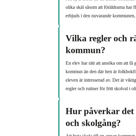
olika skäl såsom att föräldrarna har f
erbjuds i den nuvarande kommunen, ell
Vilka regler och rä
kommun?
En elev har rätt att ansöka om att få
kommun än den där hen är folkbokförd
eleven är intresserad av. Det är vikt
regler och rutiner för fritt skolval i
Hur påverkar det 
och skolgång?
Att byta skola till en annan kommun 