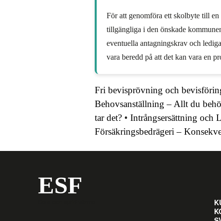
För att genomföra ett skolbyte till 
tillgängliga i den önskade kommunen
eventuella antagningskrav och lediga 
vara beredd på att det kan vara en pr
Fri bevisprövning och bevisförin
Behovsanställning – Allt du beh
tar det?
•
Intrångsersättning och 
Försäkringsbedrägeri – Konsekven
ESF
Dela och sprid värme
K
K
S