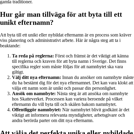
gamla traditioner.
Hur går man tillväga för att byta till ett
unikt efternamn?
Att byta till ett unikt eller nybildat efternamn är en process som kräver
viss planering och administrativt arbete. Här är några steg att ta i
beaktande:
Ta reda på reglerna:
Först och främst är det viktigt att känna
till reglerna och kraven för att byta namn i Sverige. Det finns
specifika regler som måste följas för att namnbytet ska vara
giltigt.
Välj ditt nya efternamn:
Innan du ansöker om namnbyte måste
du ha bestämt dig för det nya efternamnet. Det kan vara klokt att
välja ett namn som är unikt och passar din personlighet.
Ansök om namnbyte:
Nästa steg är att ansöka om namnbyte
hos Skatteverket. Processen kan variera beroende på vilket
efternamn du vill byta till och skälen bakom namnbytet.
Offentliggör namnbytet:
När namnbytet blivit godkänt är det
viktigt att informera relevanta myndigheter, arbetsgivare och
andra berörda parter om ditt nya efternamn.
Att välja det perfekta unika eller nybildade