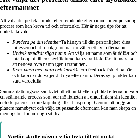
efternamnet
Att välja det perfekta unika eller nybildade efternamnet är en personlig
process som kan kräva tid och eftertanke. Här är några tips för att
underlätta valet:
Fundera på din identitet:
Ta hänsyn till din personlighet, dina
intressen och din bakgrund när du väljer ett nytt efternamn.
Undvik trendkänsliga namn:
Att välja ett namn som är tidlöst och
inte kopplat till en specifik trend kan vara klokt för att undvika
att behöva byta namn igen i framtiden.
Konsultera med nära och kära:
Be om feedback från dina nära
och kära när du väljer ditt nya efternamn. Deras synpunkter kan
vara värdefulla.
Sammanfattningsvis kan bytet till ett unikt eller nybildat efternamn vara
en spännande process som ger möjligheten att omdefiniera sin identitet
och skapa en starkare koppling till sitt ursprung. Genom att noggrant
planera namnbytet och välja ett passande efternamn kan man skapa en
meningsfull förändring i sitt liv.
Varför skulle någon vilja byta till ett unikt