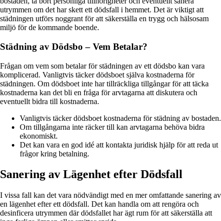
bostaden, ta bort personliga tillhörigheter och eventuellt sanera
utrymmen om det har skett ett dödsfall i hemmet. Det är viktigt att
städningen utförs noggrant för att säkerställa en trygg och hälsosam
miljö för de kommande boende.
Städning av Dödsbo – Vem Betalar?
Frågan om vem som betalar för städningen av ett dödsbo kan vara
komplicerad. Vanligtvis täcker dödsboet själva kostnaderna för
städningen. Om dödsboet inte har tillräckliga tillgångar för att täcka
kostnaderna kan det bli en fråga för arvtagarna att diskutera och
eventuellt bidra till kostnaderna.
Vanligtvis täcker dödsboet kostnaderna för städning av bostaden.
Om tillgångarna inte räcker till kan arvtagarna behöva bidra
ekonomiskt.
Det kan vara en god idé att kontakta juridisk hjälp för att reda ut
frågor kring betalning.
Sanering av Lägenhet efter Dödsfall
I vissa fall kan det vara nödvändigt med en mer omfattande sanering av
en lägenhet efter ett dödsfall. Det kan handla om att rengöra och
desinficera utrymmen där dödsfallet har ägt rum för att säkerställa att