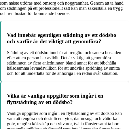
som måste utföras med omsorg och noggrannhet. Genom att ta hand
om städningen på ett professionellt sätt kan man säkerställa en trygg
och ren bostad för kommande boende.
Vad innebär egentligen städning av ett dödsbo
och varför är det viktigt att genomföra?
Städning av ett dödsbo innebär att rengöra och sanera bostaden
efter att en person har avlidit. Det är viktigt att genomföra
städningen av flera anledningar, bland annat för att bibehålla
hälsosamma levnadsvillkor, för att undvika spridning av smitta
och för att underlätta för de anhöriga i en redan svår situation.
Vilka är vanliga uppgifter som ingår i en
flyttstädning av ett dödsbo?
Vanliga uppgifter som ingår i en flyttstädning av ett dödsbo kan
vara att rengöra och desinficera ytor, dammsuga och våttorka
golv, rengöra köksskåp och vitvaror, tvätta fönster samt ta bort
eventuella möbler och föremål som inte längre ska finnas kvar i