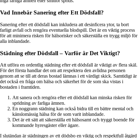
inga farliga ämnen eller smittor sprids.
Vad Innebär Sanering efter Ett Dödsfall?
Sanering efter ett dödsfall kan inkludera att desinficera ytor, ta bort
farligt avfall och rengöra eventuella blodspill. Det är en viktig process
för att minimera risken för hälsorisker och säkerställa en trygg miljö för
alla inblandade.
Städning efter Dödsfall – Varför är Det Viktigt?
Att utföra en ordentlig städning efter ett dödsfall är viktigt av flera skäl.
För det första handlar det om att respektera den avlidna personen
genom att se till att deras bostad lämnas i ett värdigt skick. Samtidigt är
det också en fråga om hälsa och säkerhet för de som ska vistas i
bostaden i framtiden.
Att sanera och rengöra efter ett dödsfall kan minska risken för
spridning av farliga ämnen.
En noggrann städning kan också bidra till en bättre mental och
känslomässig hälsa för de som varit inblandade.
Det är ett sätt att säkerställa ett hälsosamt och tryggt boende för
kommande hyresgäster eller ägare.
I slutändan är städningen av ett dödsbo en viktig och respektfull åtgärd