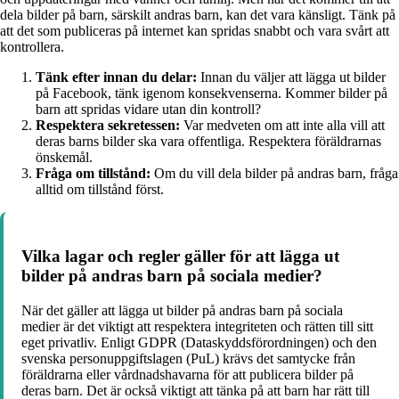
dela bilder på barn, särskilt andras barn, kan det vara känsligt. Tänk på
att det som publiceras på internet kan spridas snabbt och vara svårt att
kontrollera.
Tänk efter innan du delar:
Innan du väljer att lägga ut bilder
på Facebook, tänk igenom konsekvenserna. Kommer bilder på
barn att spridas vidare utan din kontroll?
Respektera sekretessen:
Var medveten om att inte alla vill att
deras barns bilder ska vara offentliga. Respektera föräldrarnas
önskemål.
Fråga om tillstånd:
Om du vill dela bilder på andras barn, fråga
alltid om tillstånd först.
Vilka lagar och regler gäller för att lägga ut
bilder på andras barn på sociala medier?
När det gäller att lägga ut bilder på andras barn på sociala
medier är det viktigt att respektera integriteten och rätten till sitt
eget privatliv. Enligt GDPR (Dataskyddsförordningen) och den
svenska personuppgiftslagen (PuL) krävs det samtycke från
föräldrarna eller vårdnadshavarna för att publicera bilder på
deras barn. Det är också viktigt att tänka på att barn har rätt till