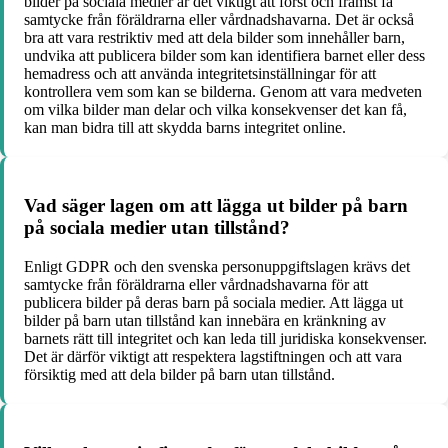
bilder på sociala medier är det viktigt att först och främst få
samtycke från föräldrarna eller vårdnadshavarna. Det är också
bra att vara restriktiv med att dela bilder som innehåller barn,
undvika att publicera bilder som kan identifiera barnet eller dess
hemadress och att använda integritetsinställningar för att
kontrollera vem som kan se bilderna. Genom att vara medveten
om vilka bilder man delar och vilka konsekvenser det kan få,
kan man bidra till att skydda barns integritet online.
Vad säger lagen om att lägga ut bilder på barn
på sociala medier utan tillstånd?
Enligt GDPR och den svenska personuppgiftslagen krävs det
samtycke från föräldrarna eller vårdnadshavarna för att
publicera bilder på deras barn på sociala medier. Att lägga ut
bilder på barn utan tillstånd kan innebära en kränkning av
barnets rätt till integritet och kan leda till juridiska konsekvenser.
Det är därför viktigt att respektera lagstiftningen och att vara
försiktig med att dela bilder på barn utan tillstånd.