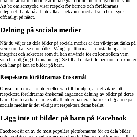
inkluderar barn som inte är dina egna, bör du alltid fråga om tillstånd.
Att be om samtycke visar respekt för barnets och föräldrarnas
integritet. Tänk på att inte alla är bekväma med att sina barn syns
offentligt på nätet.
Delning på sociala medier
När du väljer att dela bilder på sociala medier är det viktigt att tänka på
vem som kan se innehållet. Många plattformar har inställningar för
integritet och sekretess som du kan använda för att kontrollera vem
som har tillgång till dina inlägg. Se till att endast de personer du känner
och litar på kan se bilder på barn.
Respektera föräldrarnas önskemål
Oavsett om du är förälder eller vän till familjen, är det viktigt att
respektera föräldrarnas önskemål angående delning av bilder på deras
barn. Om föräldrarna inte vill att bilder på deras barn ska ligga ute på
sociala medier är det viktigt att respektera deras beslut.
Lägg inte ut bilder på barn på Facebook
Facebook är en av de mest populära plattformarna för att dela bilder
och uppdateringar med vänner och familj. Men när det kommer till att