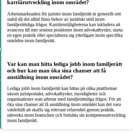
karriärutveckling inom området?
Arbetsmarknaden för jurister inom familjerätt är generellt sett
stabil då det alltid finns behov av juridiskt stöd inom
familjerättsliga frågor. Karriärmöjligheterna kan inkludera att
avancera till mer seniora positioner inom advokatbyråer, starta
en egen praktik eller specialisera sig ytterligare inom specifika
områden inom familjerätt.
Var kan man hitta lediga jobb inom familjerätt
och hur kan man öka sina chanser att få
anställning inom området?
Lediga jobb inom familjerätt kan hittas på olika plattformar
såsom juristportaler, advokatbyråer, myndigheter och
organisationer som arbetar med familjerättsliga frågor. För att
öka sina chanser att få anställning inom området kan det vara
värdefullt att skaffa sig relevant erfarenhet genom praktik,
nätverka inom branschen och fortsätta sin kompetensutveckling
inom familjerätt.