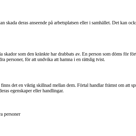
kan skada deras anseende på arbetsplatsen eller i samhället. Det kan ock
lla skador som den kränkte har drabbats av. En person som döms för förtal 
dra personer, för att undvika att hamna i en rättslig tvist.
inns det en viktig skillnad mellan dem. Förtal handlar främst om att 
deras egenskaper eller handlingar.
ra personer