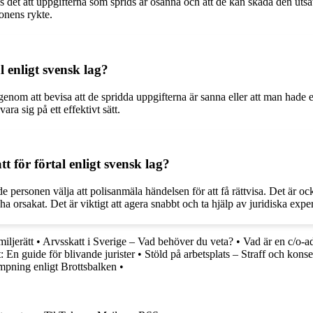
s det att uppgifterna som sprids är osanna och att de kan skada den utsattes
onens rykte.
 enligt svensk lag?
nom att bevisa att de spridda uppgifterna är sanna eller att man hade en
ara sig på ett effektivt sätt.
t för förtal enligt svensk lag?
e personen välja att polisanmäla händelsen för att få rättvisa. Det är oc
a orsakat. Det är viktigt att agera snabbt och ta hjälp av juridiska expert
miljerätt
•
Arvsskatt i Sverige – Vad behöver du veta?
•
Vad är en c/o-a
: En guide för blivande jurister
•
Stöld på arbetsplats – Straff och kons
mpning enligt Brottsbalken
•