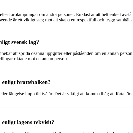
eller förolämpningar om andra personer. Enklast är att helt enkelt avstå 
ende är ett viktigt steg mot att skapa en respektfull och trygg samhällsm
ligt svensk lag?
l innebär att sprida osanna uppgifter eller påståenden om en annan pers
dlingar riktade mot en annan person.
 enligt brottsbalken?
ler fängelse i upp till två år. Det är viktigt att komma ihåg att förtal är
enligt lagens rekvisit?