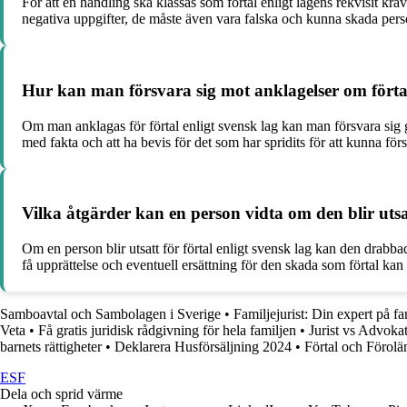
För att en handling ska klassas som förtal enligt lagens rekvisit kräv
negativa uppgifter, de måste även vara falska och kunna skada pers
Hur kan man försvara sig mot anklagelser om förtal
Om man anklagas för förtal enligt svensk lag kan man försvara sig ge
med fakta och att ha bevis för det som har spridits för att kunna försv
Vilka åtgärder kan en person vidta om den blir utsat
Om en person blir utsatt för förtal enligt svensk lag kan den drabbad
få upprättelse och eventuell ersättning för den skada som förtal kan h
Samboavtal och Sambolagen i Sverige
•
Familjejurist: Din expert på fa
Veta
•
Få gratis juridisk rådgivning för hela familjen
•
Jurist vs Advokat
barnets rättigheter
•
Deklarera Husförsäljning 2024
•
Förtal och Förolä
ESF
Dela och sprid värme