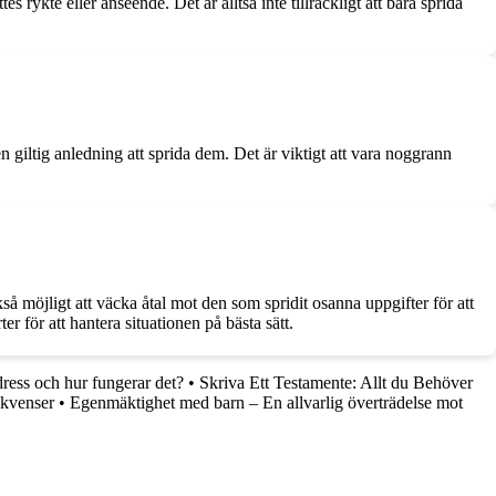
 rykte eller anseende. Det är alltså inte tillräckligt att bara sprida
 giltig anledning att sprida dem. Det är viktigt att vara noggrann
kså möjligt att väcka åtal mot den som spridit osanna uppgifter för att
er för att hantera situationen på bästa sätt.
dress och hur fungerar det?
•
Skriva Ett Testamente: Allt du Behöver
ekvenser
•
Egenmäktighet med barn – En allvarlig överträdelse mot