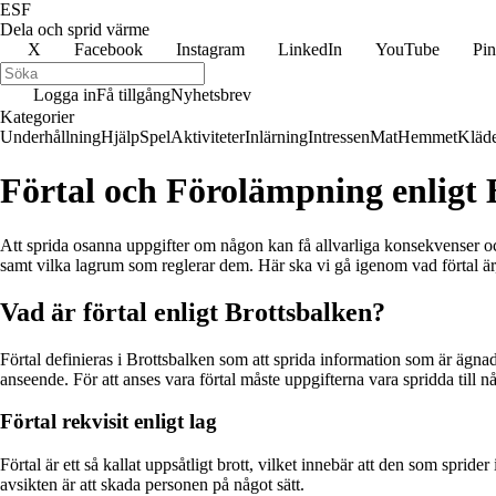
ESF
Dela och sprid värme
X
Facebook
Instagram
LinkedIn
YouTube
Pin
Logga in
Få tillgång
Nyhetsbrev
Kategorier
Underhållning
Hjälp
Spel
Aktiviteter
Inlärning
Intressen
Mat
Hemmet
Kläd
Förtal och Förolämpning enligt 
Att sprida osanna uppgifter om någon kan få allvarliga konsekvenser och l
samt vilka lagrum som reglerar dem. Här ska vi gå igenom vad förtal är
Vad är förtal enligt Brottsbalken?
Förtal definieras i Brottsbalken som att sprida information som är ägna
anseende. För att anses vara förtal måste uppgifterna vara spridda till
Förtal rekvisit enligt lag
Förtal är ett så kallat uppsåtligt brott, vilket innebär att den som sprid
avsikten är att skada personen på något sätt.