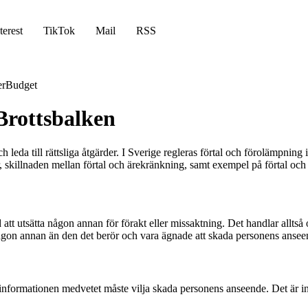
terest
TikTok
Mail
RSS
er
Budget
Brottsbalken
eda till rättsliga åtgärder. I Sverige regleras förtal och förolämpning i
, skillnaden mellan förtal och ärekränkning, samt exempel på förtal oc
d att utsätta någon annan för förakt eller missaktning. Det handlar allt
 någon annan än den det berör och vara ägnade att skada personens ansee
er informationen medvetet måste vilja skada personens anseende. Det är inte