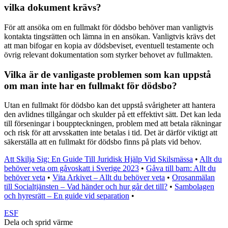
vilka dokument krävs?
För att ansöka om en fullmakt för dödsbo behöver man vanligtvis
kontakta tingsrätten och lämna in en ansökan. Vanligtvis krävs det
att man bifogar en kopia av dödsbeviset, eventuell testamente och
övrig relevant dokumentation som styrker behovet av fullmakten.
Vilka är de vanligaste problemen som kan uppstå
om man inte har en fullmakt för dödsbo?
Utan en fullmakt för dödsbo kan det uppstå svårigheter att hantera
den avlidnes tillgångar och skulder på ett effektivt sätt. Det kan leda
till förseningar i bouppteckningen, problem med att betala räkningar
och risk för att arvsskatten inte betalas i tid. Det är därför viktigt att
säkerställa att en fullmakt för dödsbo finns på plats vid behov.
Att Skilja Sig: En Guide Till Juridisk Hjälp Vid Skilsmässa
•
Allt du
behöver veta om gåvoskatt i Sverige 2023
•
Gåva till barn: Allt du
behöver veta
•
Vita Arkivet – Allt du behöver veta
•
Orosanmälan
till Socialtjänsten – Vad händer och hur går det till?
•
Sambolagen
och hyresrätt – En guide vid separation
•
ESF
Dela och sprid värme