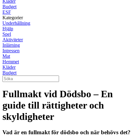
Kläder
Budget
ESF
Kategorier
Underhållning
Hjälp
Spel
Aktiviteter
Inlärning
Intressen
Mat
Hemmet
Kläder
Budget
Fullmakt vid Dödsbo – En
guide till rättigheter och
skyldigheter
Vad är en fullmakt för dödsbo och när behövs det?