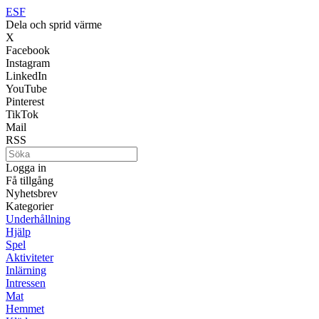
ESF
Dela och sprid värme
X
Facebook
Instagram
LinkedIn
YouTube
Pinterest
TikTok
Mail
RSS
Logga in
Få tillgång
Nyhetsbrev
Kategorier
Underhållning
Hjälp
Spel
Aktiviteter
Inlärning
Intressen
Mat
Hemmet