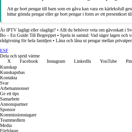
Att ge bort pengar till barn som en gåva kan vara en kärleksfull ges
hittar gömda pengar eller ge bort pengar i form av ett presentkort ti
Är IPTV lagligt eller olagligt?
•
Allt du behöver veta om gåvoskatt i S
Bo – En Guide Till Begreppet
•
Spela in samtal: Vad säger lagen och vad
rådgivning för hela familjen
•
Låna och låna ut pengar mellan privatpe
ESF
Dela och sprid värme
X
Facebook
Instagram
LinkedIn
YouTube
Pin
Kunskap
Kunskapsbas
Kontakta
Svar
Arbetsannonser
Ge ett tips
Samarbete
Annonspartner
Sponsor
Kommissionstagare
Teammedlem
Media
Förfrågan