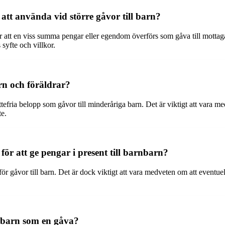
 att använda vid större gåvor till barn?
er att en viss summa pengar eller egendom överförs som gåva till mottaga
 syfte och villkor.
rn och föräldrar?
efria belopp som gåvor till minderåriga barn. Det är viktigt att vara m
e.
för att ge pengar i present till barnbarn?
 för gåvor till barn. Det är dock viktigt att vara medveten om att eventu
l barn som en gåva?