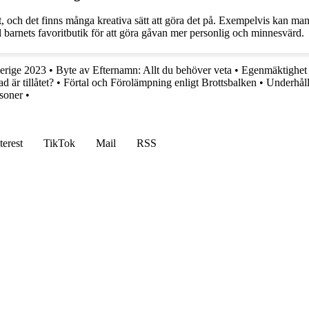
t, och det finns många kreativa sätt att göra det på. Exempelvis kan ma
ll barnets favoritbutik för att göra gåvan mer personlig och minnesvärd.
verige 2023
•
Byte av Efternamn: Allt du behöver veta
•
Egenmäktighet m
 är tillåtet?
•
Förtal och Förolämpning enligt Brottsbalken
•
Underhåll
rsoner
•
terest
TikTok
Mail
RSS