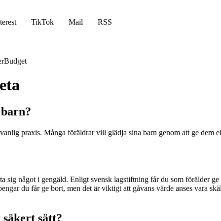
terest
TikTok
Mail
RSS
er
Budget
eta
a barn?
en vanlig praxis. Många föräldrar vill glädja sina barn genom att ge dem
ta sig något i gengäld. Enligt svensk lagstiftning får du som förälder ge 
engar du får ge bort, men det är viktigt att gåvans värde anses vara skäli
 säkert sätt?