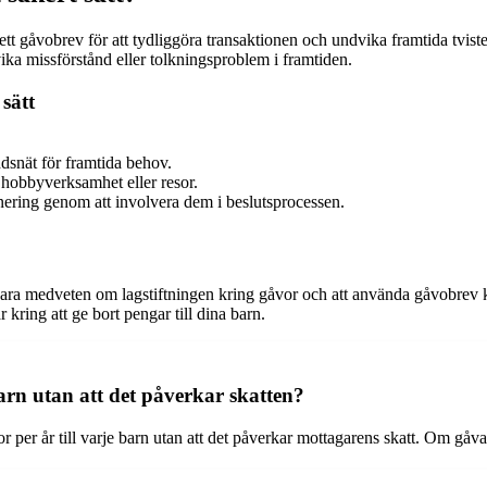
 ett gåvobrev för att tydliggöra transaktionen och undvika framtida tvist
vika missförstånd eller tolkningsproblem i framtiden.
 sätt
ddsnät för framtida behov.
 hobbyverksamhet eller resor.
ering genom att involvera dem i beslutsprocessen.
 vara medveten om lagstiftningen kring gåvor och att använda gåvobrev ka
 kring att ge bort pengar till dina barn.
arn utan att det påverkar skatten?
r per år till varje barn utan att det påverkar mottagarens skatt. Om gåva