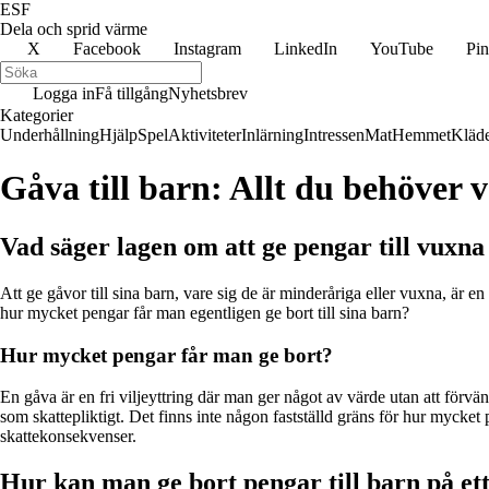
ESF
Dela och sprid värme
X
Facebook
Instagram
LinkedIn
YouTube
Pin
Logga in
Få tillgång
Nyhetsbrev
Kategorier
Underhållning
Hjälp
Spel
Aktiviteter
Inlärning
Intressen
Mat
Hemmet
Kläd
Gåva till barn: Allt du behöver v
Vad säger lagen om att ge pengar till vuxn
Att ge gåvor till sina barn, vare sig de är minderåriga eller vuxna, är 
hur mycket pengar får man egentligen ge bort till sina barn?
Hur mycket pengar får man ge bort?
En gåva är en fri viljeyttring där man ger något av värde utan att förvän
som skattepliktigt. Det finns inte någon fastställd gräns för hur mycket p
skattekonsekvenser.
Hur kan man ge bort pengar till barn på ett