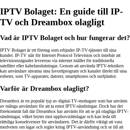
IPTV Bolaget: En guide till IP-
TV och Dreambox olagligt
Vad är IPTV Bolaget och hur fungerar det?
IPTV Bolaget är ett företag som erbjuder IP-TV-tjänster till sina
kunder. IP-TV står för Internet Protocol Television och innebär att
televisionssignaler levereras via internet istället för traditionella
satelliter eller kabelanslutningar. Genom att använda IPTV-tekniken
kan användare streama sina favoritprogram och kanaler direkt till sina
enheter, som TV-apparater, datorer, smartphones och surfplattor.
Varför är Dreambox olagligt?
Dreambox är en populär typ av digital-TV-mottagare som har använts
av många användare för att ta emot IPTV-sändningar. Dock har det
förekommit fall där Dreambox har använts för att se på olagliga IPTV-
sändningar, vilket bryter mot upphovsrättslagar och kan leda till
rättsliga konsekvenser för användaren. Det är därför viktigt att vara
medveten om lagar och regler kring IPTV-användning och se till att