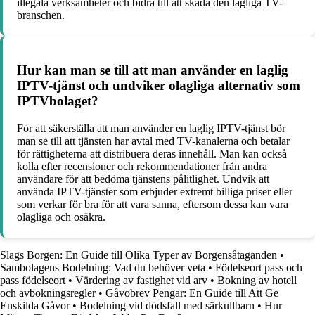
illegala verksamheter och bidra till att skada den lagliga TV-
branschen.
Hur kan man se till att man använder en laglig
IPTV-tjänst och undviker olagliga alternativ som
IPTVbolaget?
För att säkerställa att man använder en laglig IPTV-tjänst bör
man se till att tjänsten har avtal med TV-kanalerna och betalar
för rättigheterna att distribuera deras innehåll. Man kan också
kolla efter recensioner och rekommendationer från andra
användare för att bedöma tjänstens pålitlighet. Undvik att
använda IPTV-tjänster som erbjuder extremt billiga priser eller
som verkar för bra för att vara sanna, eftersom dessa kan vara
olagliga och osäkra.
Slags Borgen: En Guide till Olika Typer av Borgensåtaganden
•
Sambolagens Bodelning: Vad du behöver veta
•
Födelseort pass och
pass födelseort
•
Värdering av fastighet vid arv
•
Bokning av hotell
och avbokningsregler
•
Gåvobrev Pengar: En Guide till Att Ge
Enskilda Gåvor
•
Bodelning vid dödsfall med särkullbarn
•
Hur