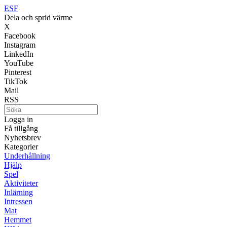
ESF
Dela och sprid värme
X
Facebook
Instagram
LinkedIn
YouTube
Pinterest
TikTok
Mail
RSS
Logga in
Få tillgång
Nyhetsbrev
Kategorier
Underhållning
Hjälp
Spel
Aktiviteter
Inlärning
Intressen
Mat
Hemmet