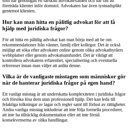
som har genomgått en särskild advokatexamen och har rätt att
företräda klienter inför domstol. Advokaten har även tystnadsplikt
gentemot klienten.
Hur kan man hitta en pålitlig advokat för att få
hjälp med juridiska frågor?
För att hitta en pålitlig advokat kan man börja med att be om
rekommendationer från vänner, familj eller kollegor. Det är också
möjligt att söka efter advokater online genom olika advokatbyråers
webbplatser eller genom advokatsamfundet. Det är viktigt att
kontrollera advokatens erfarenhet, specialisering och eventuella
referenser innan man väljer att anlita denne.
Vilka är de vanligaste misstagen som människor gör
när de hanterar juridiska frågor på egen hand?
Ett vanligt misstag är att underskatta komplexiteten i juridiska frågor
och försöka lösa dem utan professionell hjälp. Det kan leda till
felaktiga tolkningar av lagar och regler samt till förlust av rättigheter.
Andra vanliga misstag inkluderar att inte följa formella procedurer,
att inte ha tillräcklig dokumentation eller att inte förstå
konsekvenserna av olika handlingar.