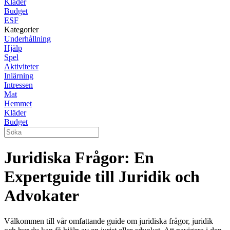
Kläder
Budget
ESF
Kategorier
Underhållning
Hjälp
Spel
Aktiviteter
Inlärning
Intressen
Mat
Hemmet
Kläder
Budget
Juridiska Frågor: En
Expertguide till Juridik och
Advokater
Välkommen till vår omfattande guide om juridiska frågor, juridik