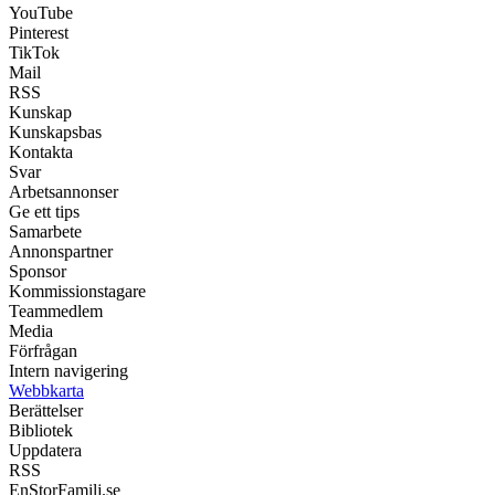
YouTube
Pinterest
TikTok
Mail
RSS
Kunskap
Kunskapsbas
Kontakta
Svar
Arbetsannonser
Ge ett tips
Samarbete
Annonspartner
Sponsor
Kommissionstagare
Teammedlem
Media
Förfrågan
Intern navigering
Webbkarta
Berättelser
Bibliotek
Uppdatera
RSS
EnStorFamilj.se