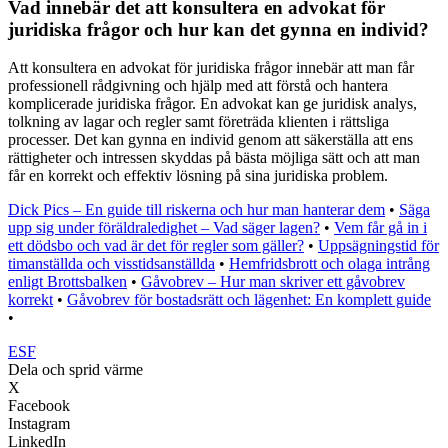
Vad innebär det att konsultera en advokat för
juridiska frågor och hur kan det gynna en individ?
Att konsultera en advokat för juridiska frågor innebär att man får
professionell rådgivning och hjälp med att förstå och hantera
komplicerade juridiska frågor. En advokat kan ge juridisk analys,
tolkning av lagar och regler samt företräda klienten i rättsliga
processer. Det kan gynna en individ genom att säkerställa att ens
rättigheter och intressen skyddas på bästa möjliga sätt och att man
får en korrekt och effektiv lösning på sina juridiska problem.
Dick Pics – En guide till riskerna och hur man hanterar dem
•
Säga
upp sig under föräldraledighet – Vad säger lagen?
•
Vem får gå in i
ett dödsbo och vad är det för regler som gäller?
•
Uppsägningstid för
timanställda och visstidsanställda
•
Hemfridsbrott och olaga intrång
enligt Brottsbalken
•
Gåvobrev – Hur man skriver ett gåvobrev
korrekt
•
Gåvobrev för bostadsrätt och lägenhet: En komplett guide
•
ESF
Dela och sprid värme
X
Facebook
Instagram
LinkedIn