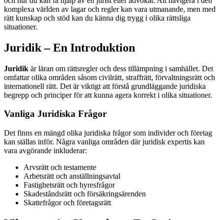
och hur du kan få hjälp av en jurist eller advokat. Att navigera i den
komplexa världen av lagar och regler kan vara utmanande, men med
rätt kunskap och stöd kan du känna dig trygg i olika rättsliga
situationer.
Juridik – En Introduktion
Juridik
är läran om rättsregler och dess tillämpning i samhället. Det
omfattar olika områden såsom civilrätt, straffrätt, förvaltningsrätt och
internationell rätt. Det är viktigt att förstå grundläggande juridiska
begrepp och principer för att kunna agera korrekt i olika situationer.
Vanliga Juridiska Frågor
Det finns en mängd olika juridiska frågor som individer och företag
kan ställas inför. Några vanliga områden där juridisk expertis kan
vara avgörande inkluderar:
Arvsrätt och testamente
Arbetsrätt och anställningsavtal
Fastighetsrätt och hyresfrågor
Skadeståndsrätt och försäkringsärenden
Skattefrågor och företagsrätt