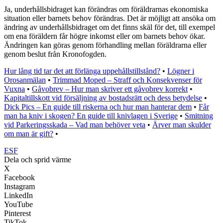
Ja, underhållsbidraget kan förändras om föräldrarnas ekonomiska
situation eller barnets behov förändras. Det är möjligt att ansöka om
ändring av underhållsbidraget om det finns skäl för det, till exempel
om ena föräldern får högre inkomst eller om barnets behov ökar.
Ändringen kan göras genom förhandling mellan föräldrarna eller
genom beslut från Kronofogden.
Hur lång tid tar det att förlänga uppehållstillstånd?
•
Lögner i
Orosanmälan
•
Trimmad Moped – Straff och Konsekvenser för
Vuxna
•
Gåvobrev – Hur man skriver ett gåvobrev korrekt
•
Kapitaltillskott vid försäljning av bostadsrätt och dess betydelse
•
Dick Pics – En guide till riskerna och hur man hanterar dem
•
Får
man ha kniv i skogen? En guide till knivlagen i Sverige
•
Smitning
vid Parkeringsskada – Vad man behöver veta
•
Ärver man skulder
om man är gift?
•
ESF
Dela och sprid värme
X
Facebook
Instagram
LinkedIn
YouTube
Pinterest
TikTok