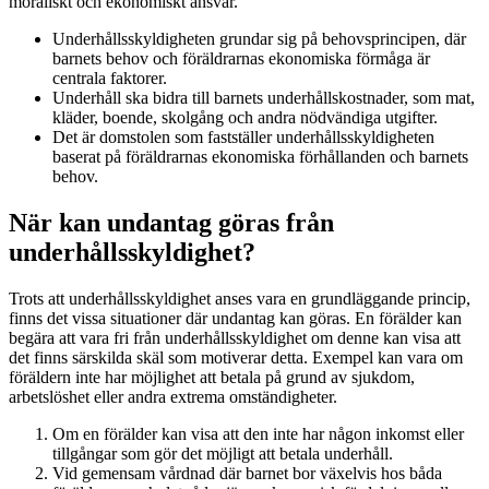
moraliskt och ekonomiskt ansvar.
Underhållsskyldigheten grundar sig på behovsprincipen, där
barnets behov och föräldrarnas ekonomiska förmåga är
centrala faktorer.
Underhåll ska bidra till barnets underhållskostnader, som mat,
kläder, boende, skolgång och andra nödvändiga utgifter.
Det är domstolen som fastställer underhållsskyldigheten
baserat på föräldrarnas ekonomiska förhållanden och barnets
behov.
När kan undantag göras från
underhållsskyldighet?
Trots att underhållsskyldighet anses vara en grundläggande princip,
finns det vissa situationer där undantag kan göras. En förälder kan
begära att vara fri från underhållsskyldighet om denne kan visa att
det finns särskilda skäl som motiverar detta. Exempel kan vara om
föräldern inte har möjlighet att betala på grund av sjukdom,
arbetslöshet eller andra extrema omständigheter.
Om en förälder kan visa att den inte har någon inkomst eller
tillgångar som gör det möjligt att betala underhåll.
Vid gemensam vårdnad där barnet bor växelvis hos båda