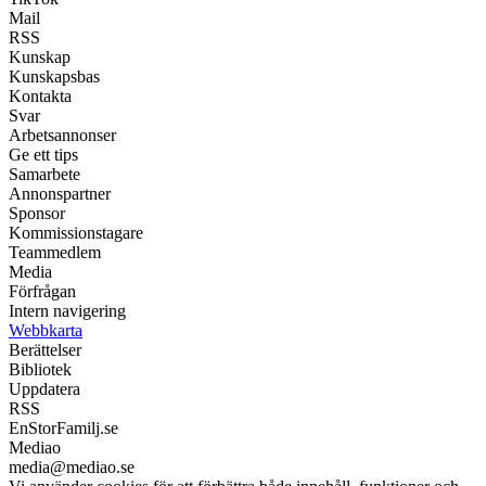
Mail
RSS
Kunskap
Kunskapsbas
Kontakta
Svar
Arbetsannonser
Ge ett tips
Samarbete
Annonspartner
Sponsor
Kommissionstagare
Teammedlem
Media
Förfrågan
Intern navigering
Webbkarta
Berättelser
Bibliotek
Uppdatera
RSS
EnStorFamilj.se
Mediao
media@mediao.se