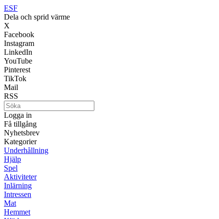
ESF
Dela och sprid värme
X
Facebook
Instagram
LinkedIn
YouTube
Pinterest
TikTok
Mail
RSS
Logga in
Få tillgång
Nyhetsbrev
Kategorier
Underhållning
Hjälp
Spel
Aktiviteter
Inlärning
Intressen
Mat
Hemmet