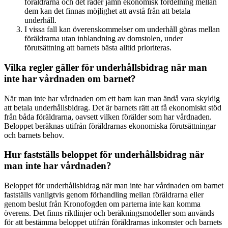
föräldrarna och det råder jämn ekonomisk fördelning mellan
dem kan det finnas möjlighet att avstå från att betala
underhåll.
I vissa fall kan överenskommelser om underhåll göras mellan
föräldrarna utan inblandning av domstolen, under
förutsättning att barnets bästa alltid prioriteras.
Vilka regler gäller för underhållsbidrag när man
inte har vårdnaden om barnet?
När man inte har vårdnaden om ett barn kan man ändå vara skyldig
att betala underhållsbidrag. Det är barnets rätt att få ekonomiskt stöd
från båda föräldrarna, oavsett vilken förälder som har vårdnaden.
Beloppet beräknas utifrån föräldrarnas ekonomiska förutsättningar
och barnets behov.
Hur fastställs beloppet för underhållsbidrag när
man inte har vårdnaden?
Beloppet för underhållsbidrag när man inte har vårdnaden om barnet
fastställs vanligtvis genom förhandling mellan föräldrarna eller
genom beslut från Kronofogden om parterna inte kan komma
överens. Det finns riktlinjer och beräkningsmodeller som används
för att bestämma beloppet utifrån föräldrarnas inkomster och barnets