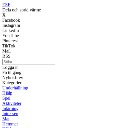
ESF
Dela och sprid värme
X
Facebook
Instagram
LinkedIn
YouTube
Pinterest
TikTok
Mail
RSS
Logga in
Få tillgång
Nyhetsbrev
Kategorier
Underhållning
Hjälp
Spel
Aktiviteter
Inlärning
Intressen
Mat
Hemmet