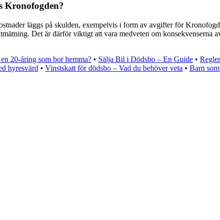
os Kronofogden?
 kostnader läggs på skulden, exempelvis i form av avgifter för Kronof
eutmätning. Det är därför viktigt att vara medveten om konsekvenserna 
 en 20-åring som bor hemma?
•
Sälja Bil i Dödsbo – En Guide
•
Regler
ed hyresvärd
•
Vinstskatt för dödsbo – Vad du behöver veta
•
Barn som 