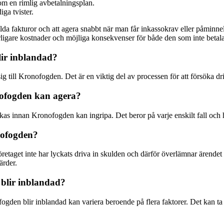
m en rimlig avbetalningsplan.
ga tvister.
talda fakturor och att agera snabbt när man får inkassokrav eller påminn
terligare kostnader och möjliga konsekvenser för både den som inte betal
ir inblandad?
ig till Kronofogden. Det är en viktig del av processen för att försöka d
ofogden kan agera?
as innan Kronofogden kan ingripa. Det beror på varje enskilt fall och hu
onofogden?
öretaget inte har lyckats driva in skulden och därför överlämnar ärende
ärder.
 blir inblandad?
ofogden blir inblandad kan variera beroende på flera faktorer. Det kan t