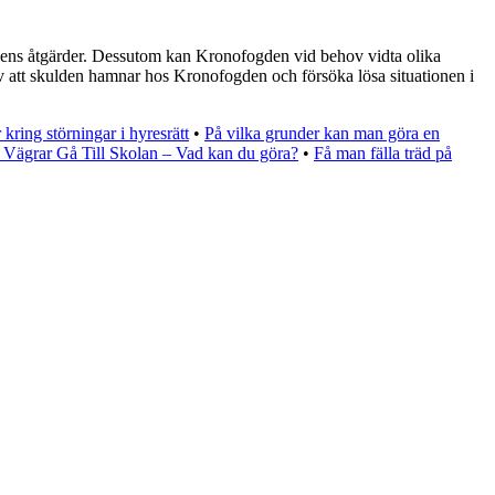
ogdens åtgärder. Dessutom kan Kronofogden vid behov vidta olika
av att skulden hamnar hos Kronofogden och försöka lösa situationen i
 kring störningar i hyresrätt
•
På vilka grunder kan man göra en
Vägrar Gå Till Skolan – Vad kan du göra?
•
Få man fälla träd på