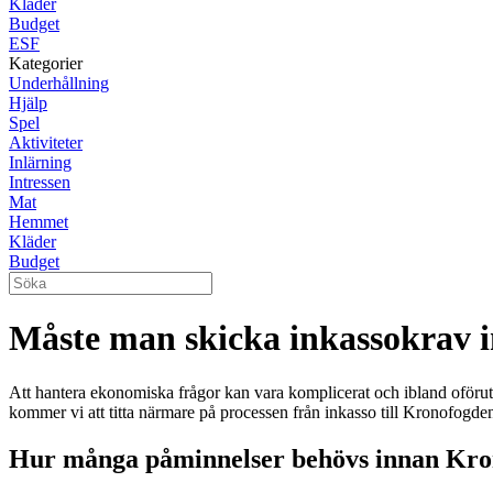
Kläder
Budget
ESF
Kategorier
Underhållning
Hjälp
Spel
Aktiviteter
Inlärning
Intressen
Mat
Hemmet
Kläder
Budget
Måste man skicka inkassokrav 
Att hantera ekonomiska frågor kan vara komplicerat och ibland oförutsä
kommer vi att titta närmare på processen från inkasso till Kronofogde
Hur många påminnelser behövs innan Kr