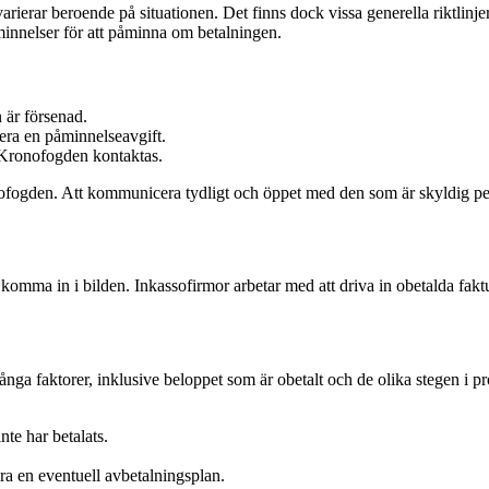
erar beroende på situationen. Det finns dock vissa generella riktlinjer a
åminnelser för att påminna om betalningen.
 är försenad.
era en påminnelseavgift.
r Kronofogden kontaktas.
ronofogden. Att kommunicera tydligt och öppet med den som är skyldig pen
 komma in i bilden. Inkassofirmor arbetar med att driva in obetalda fakt
ga faktorer, inklusive beloppet som är obetalt och de olika stegen i pro
nte har betalats.
era en eventuell avbetalningsplan.