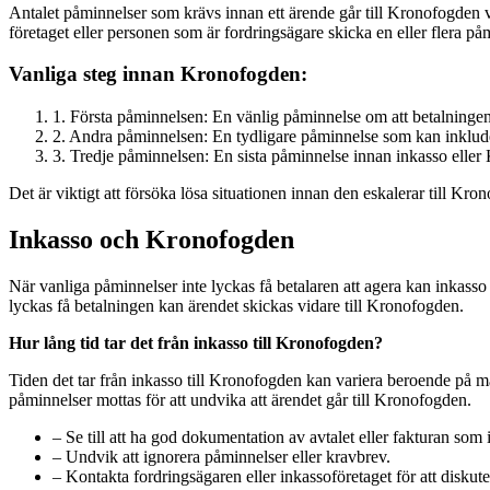
Antalet påminnelser som krävs innan ett ärende går till Kronofogden vari
företaget eller personen som är fordringsägare skicka en eller flera p
Vanliga steg innan Kronofogden:
1. Första påminnelsen: En vänlig påminnelse om att betalningen
2. Andra påminnelsen: En tydligare påminnelse som kan inklud
3. Tredje påminnelsen: En sista påminnelse innan inkasso elle
Det är viktigt att försöka lösa situationen innan den eskalerar till K
Inkasso och Kronofogden
När vanliga påminnelser inte lyckas få betalaren att agera kan inkasso
lyckas få betalningen kan ärendet skickas vidare till Kronofogden.
Hur lång tid tar det från inkasso till Kronofogden?
Tiden det tar från inkasso till Kronofogden kan variera beroende på mån
påminnelser mottas för att undvika att ärendet går till Kronofogden.
– Se till att ha god dokumentation av avtalet eller fakturan som i
– Undvik att ignorera påminnelser eller kravbrev.
– Kontakta fordringsägaren eller inkassoföretaget för att diskut