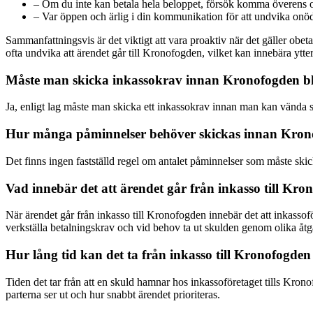
– Om du inte kan betala hela beloppet, försök komma överens o
– Var öppen och ärlig i din kommunikation för att undvika onödi
Sammanfattningsvis är det viktigt att vara proaktiv när det gäller obe
ofta undvika att ärendet går till Kronofogden, vilket kan innebära yt
Måste man skicka inkassokrav innan Kronofogden bl
Ja, enligt lag måste man skicka ett inkassokrav innan man kan vända s
Hur många påminnelser behöver skickas innan Kron
Det finns ingen fastställd regel om antalet påminnelser som måste skick
Vad innebär det att ärendet går från inkasso till Kr
När ärendet går från inkasso till Kronofogden innebär det att inkassof
verkställa betalningskrav och vid behov ta ut skulden genom olika åtg
Hur lång tid kan det ta från inkasso till Kronofogden
Tiden det tar från att en skuld hamnar hos inkassoföretaget tills Kron
parterna ser ut och hur snabbt ärendet prioriteras.