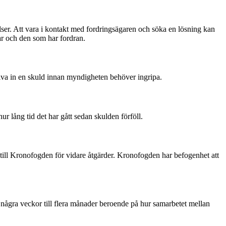
elser. Att vara i kontakt med fordringsägaren och söka en lösning kan
ar och den som har fordran.
riva in en skuld innan myndigheten behöver ingripa.
r lång tid det har gått sedan skulden förföll.
t till Kronofogden för vidare åtgärder. Kronofogden har befogenhet att
a några veckor till flera månader beroende på hur samarbetet mellan