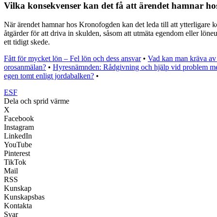
Vilka konsekvenser kan det få att ärendet hamnar h
När ärendet hamnar hos Kronofogden kan det leda till att ytterligare
åtgärder för att driva in skulden, såsom att utmäta egendom eller lön
ett tidigt skede.
Fått för mycket lön – Fel lön och dess ansvar
•
Vad kan man kräva av
orosanmälan?
•
Hyresnämnden: Rådgivning och hjälp vid problem m
egen tomt enligt jordabalken?
•
ESF
Dela och sprid värme
X
Facebook
Instagram
LinkedIn
YouTube
Pinterest
TikTok
Mail
RSS
Kunskap
Kunskapsbas
Kontakta
Svar