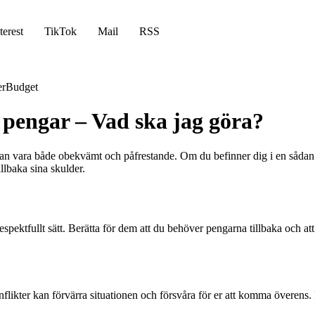
terest
TikTok
Mail
RSS
er
Budget
 pengar – Vad ska jag göra?
kan vara både obekvämt och påfrestande. Om du befinner dig i en sådan sit
llbaka sina skulder.
respektfullt sätt. Berätta för dem att du behöver pengarna tillbaka och a
flikter kan förvärra situationen och försvåra för er att komma överens. Fö