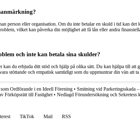
ngsanmärkning?
nan person eller organisation. Om du inte betalar en skuld i tid kan det
oblem, vilket kan påverka din möjlighet att få lån eller andra finansiella
blem och inte kan betala sina skulder?
an du erbjuda ditt stöd och hjälp på olika sätt. Du kan hjälpa till att
 vara stöttande och empatisk samtidigt som du uppmuntrar din vän att ta
 som Ordförande i en Ideell Förening
•
Smitning vid Parkeringsskada 
av Förköpsrätt till Fastighet
•
Nedlagd Förundersökning och Sekretess k
terest
TikTok
Mail
RSS