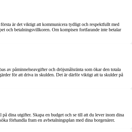
 första är det viktigt att kommunicera tydligt och respektfullt med
ppet och betalningsvillkoren. Om kompisen fortfarande inte betalar
abbas av påminnelseavgifter och dröjsmålsränta som ökar den totala
er för att driva in skulden. Det är därför viktigt att ta skulder på
l på dina utgifter. Skapa en budget och se till att du lever inom dina
örsöka förhandla fram en avbetalningsplan med dina borgenärer.