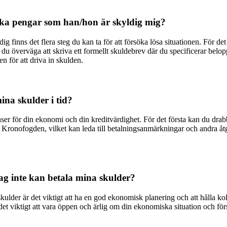
aka pengar som han/hon är skyldig mig?
 finns det flera steg du kan ta för att försöka lösa situationen. För det
u överväga att skriva ett formellt skuldebrev där du specificerar belo
n för att driva in skulden.
ina skulder i tid?
enser för din ekonomi och din kreditvärdighet. För det första kan du dr
Kronofogden, vilket kan leda till betalningsanmärkningar och andra åtgärd
ag inte kan betala mina skulder?
skulder är det viktigt att ha en god ekonomisk planering och att hålla kol
 det viktigt att vara öppen och ärlig om din ekonomiska situation och f