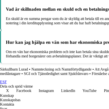
Vad är skillnaden mellan en skuld och en betalni
En skuld är en summa pengar som du är skyldig att betala till en an
notering i din kreditupplysning som visar att du har haft betalningspr
Hur kan jag hjälpa en vän som har ekonomiska pro
Om en vän har ekonomiska problem och inte kan betala sina skulder k
förhandla med borgenärer om avbetalningsplaner. Det är viktigt att
Särkullbarn Lurad
•
Namnteckning och Namnförtydligande
•
Att Avgå
medlåntagare
•
SGI och Tjänstledighet samt Sjukfrånvaro
•
Förståelse 
ESF
Dela och sprid värme
X
Facebook
Instagram
LinkedIn
YouTube
Pin
Kunskap
Kunskapsbas
Kontakta
Svar