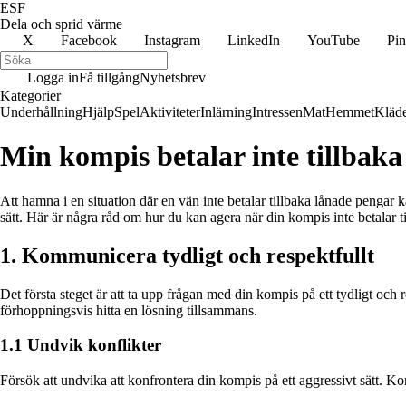
ESF
Dela och sprid värme
X
Facebook
Instagram
LinkedIn
YouTube
Pin
Logga in
Få tillgång
Nyhetsbrev
Kategorier
Underhållning
Hjälp
Spel
Aktiviteter
Inlärning
Intressen
Mat
Hemmet
Kläd
Min kompis betalar inte tillbaka
Att hamna i en situation där en vän inte betalar tillbaka lånade pengar 
sätt. Här är några råd om hur du kan agera när din kompis inte betalar ti
1. Kommunicera tydligt och respektfullt
Det första steget är att ta upp frågan med din kompis på ett tydligt och 
förhoppningsvis hitta en lösning tillsammans.
1.1 Undvik konflikter
Försök att undvika att konfrontera din kompis på ett aggressivt sätt. Kon