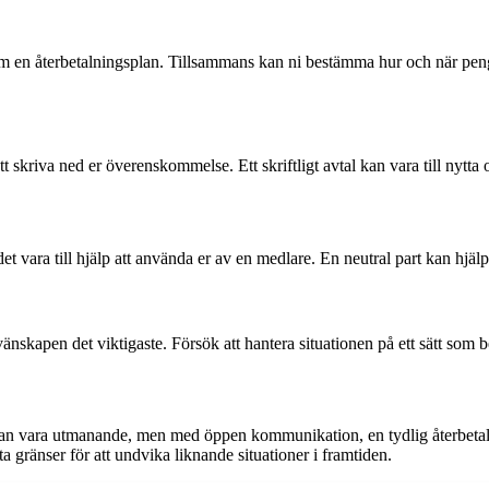
om en återbetalningsplan. Tillsammans kan ni bestämma hur och när pengarn
att skriva ned er överenskommelse. Ett skriftligt avtal kan vara till nyt
 vara till hjälp att använda er av en medlare. En neutral part kan hjälp
skapen det viktigaste. Försök att hantera situationen på ett sätt som bev
er kan vara utmanande, men med öppen kommunikation, en tydlig återbeta
a gränser för att undvika liknande situationer i framtiden.