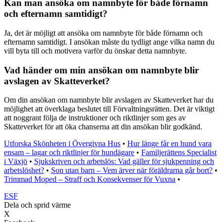
Kan man ansöka om namnbyte för både förnamn
och efternamn samtidigt?
Ja, det är möjligt att ansöka om namnbyte för både förnamn och
efternamn samtidigt. I ansökan måste du tydligt ange vilka namn du
vill byta till och motivera varför du önskar detta namnbyte.
Vad händer om min ansökan om namnbyte blir
avslagen av Skatteverket?
Om din ansökan om namnbyte blir avslagen av Skatteverket har du
möjlighet att överklaga beslutet till Förvaltningsrätten. Det är viktigt
att noggrant följa de instruktioner och riktlinjer som ges av
Skatteverket för att öka chanserna att din ansökan blir godkänd.
Utforska Skönheten i Övergivna Hus
•
Hur länge får en hund vara
ensam – lagar och riktlinjer för hundägare
•
Familjerättens Specialist
i Växjö
•
Sjukskriven och arbetslös: Vad gäller för sjukpenning och
arbetslöshet?
•
Son utan barn – Vem ärver när föräldrarna går bort?
•
Trimmad Moped – Straff och Konsekvenser för Vuxna
•
ESF
Dela och sprid värme
X