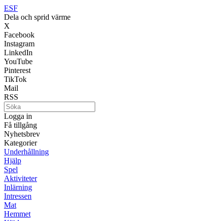
ESF
Dela och sprid värme
X
Facebook
Instagram
LinkedIn
YouTube
Pinterest
TikTok
Mail
RSS
Logga in
Få tillgång
Nyhetsbrev
Kategorier
Underhållning
Hjälp
Spel
Aktiviteter
Inlärning
Intressen
Mat
Hemmet