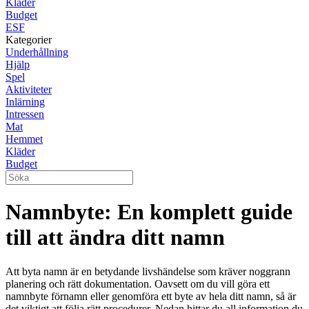
Kläder
Budget
ESF
Kategorier
Underhållning
Hjälp
Spel
Aktiviteter
Inlärning
Intressen
Mat
Hemmet
Kläder
Budget
Namnbyte: En komplett guide
till att ändra ditt namn
Att byta namn är en betydande livshändelse som kräver noggrann
planering och rätt dokumentation. Oavsett om du vill göra ett
namnbyte förnamn eller genomföra ett byte av hela ditt namn, så är
det viktigt att följa rätt procedurer. Nedan hittar du all information du