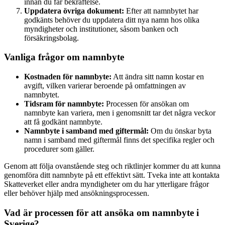
innan du får bekräftelse.
Uppdatera övriga dokument:
Efter att namnbytet har
godkänts behöver du uppdatera ditt nya namn hos olika
myndigheter och institutioner, såsom banken och
försäkringsbolag.
Vanliga frågor om namnbyte
Kostnaden för namnbyte:
Att ändra sitt namn kostar en
avgift, vilken varierar beroende på omfattningen av
namnbytet.
Tidsram för namnbyte:
Processen för ansökan om
namnbyte kan variera, men i genomsnitt tar det några veckor
att få godkänt namnbyte.
Namnbyte i samband med giftermål:
Om du önskar byta
namn i samband med giftermål finns det specifika regler och
procedurer som gäller.
Genom att följa ovanstående steg och riktlinjer kommer du att kunna
genomföra ditt namnbyte på ett effektivt sätt. Tveka inte att kontakta
Skatteverket eller andra myndigheter om du har ytterligare frågor
eller behöver hjälp med ansökningsprocessen.
Vad är processen för att ansöka om namnbyte i
Sverige?