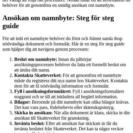
behöver för att genomföra en smidig ansökan om namnbyte.
Ansökan om namnbyte: Steg för steg
guide
För att initi ert namnbyte behöver du först och främst samla ihop
nödvändiga dokument och formulär. Här är en steg för steg guide
som hjälper dig att navigera genom processen:
Beslut om namnbyte:
Innan du påbörjar
ansökningsprocessen behöver du fatta ett formellt beslut om
att ändra ditt namn.
Kontakta Skatteverket:
För att genomföra ett namnbyte
måste du registrera ditt nya namn hos Skatteverket. Kontakta
dem för att få nödvändig information och formulär.
Fyll i ansökningsformuläret:
Fyll i ansökningsformuläret
noggrant och se till att inkludera all begärd information.
Bilagor:
Beroende på ditt namnbyte kan olika bilagor krävas.
Det kan vara pass, födelsebevis eller äktenskapsintyg.
Skicka in ansökan:
När alla dokument är klara, skicka in din
ansökan till Skatteverket för granskning.
Invänta beslut:
Efter att ansökan har skickats in får du
invänta beslutet från Skatteverket. Det kan ta några veckor