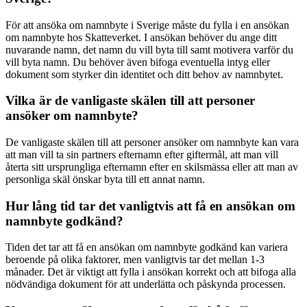
För att ansöka om namnbyte i Sverige måste du fylla i en ansökan
om namnbyte hos Skatteverket. I ansökan behöver du ange ditt
nuvarande namn, det namn du vill byta till samt motivera varför du
vill byta namn. Du behöver även bifoga eventuella intyg eller
dokument som styrker din identitet och ditt behov av namnbytet.
Vilka är de vanligaste skälen till att personer
ansöker om namnbyte?
De vanligaste skälen till att personer ansöker om namnbyte kan vara
att man vill ta sin partners efternamn efter giftermål, att man vill
återta sitt ursprungliga efternamn efter en skilsmässa eller att man av
personliga skäl önskar byta till ett annat namn.
Hur lång tid tar det vanligtvis att få en ansökan om
namnbyte godkänd?
Tiden det tar att få en ansökan om namnbyte godkänd kan variera
beroende på olika faktorer, men vanligtvis tar det mellan 1-3
månader. Det är viktigt att fylla i ansökan korrekt och att bifoga alla
nödvändiga dokument för att underlätta och påskynda processen.