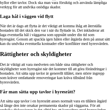
hyllor eller tavlor. Dock ska man vara försiktig och använda lämpliga
verktyg för att undvika onödiga skador.
Laga hål i väggen vid flytt
När det är dags att flytta är det viktigt att komma ihåg att återställa
bostaden till det skick den var i när du flyttade in. Det inkluderar att
laga eventuella hål i väggarna som uppstått under din tid som
hyresgäst. Genom att spackla igen hålen eller åtgärda dem på annat sätt
kan du undvika eventuella kostnader eller konflikter med hyresvärden.
Rättigheter och skyldigheter
Det är viktigt att vara medveten om både sina rättigheter och
skyldigheter som hyresgäst när det kommer till att göra förändringar i
bostaden. Att sätta upp tavlor är generellt tillåtet, men större ingrepp
som kräver omfattande renoveringar kan kräva tillstånd från
hyresvärden.
Får man sätta upp tavlor i hyresrätt?
Att sätta upp tavlor i en hyresrätt anses normalt vara en tillåten åtgärd
så länge den inte orsakar permanenta skador på väggarna. För att
undvika diskussioner är det alltid bra att konsultera med hyresvärden