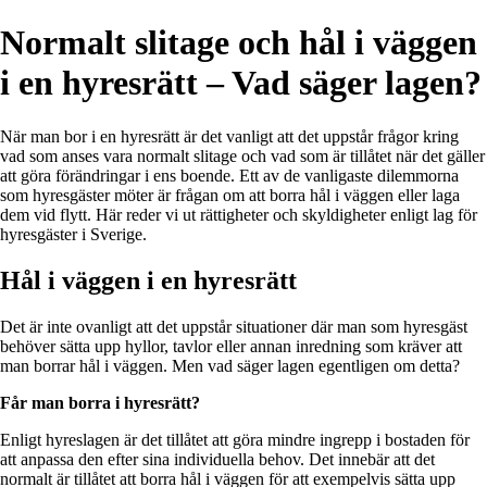
Normalt slitage och hål i väggen
i en hyresrätt – Vad säger lagen?
När man bor i en hyresrätt är det vanligt att det uppstår frågor kring
vad som anses vara normalt slitage och vad som är tillåtet när det gäller
att göra förändringar i ens boende. Ett av de vanligaste dilemmorna
som hyresgäster möter är frågan om att borra hål i väggen eller laga
dem vid flytt. Här reder vi ut rättigheter och skyldigheter enligt lag för
hyresgäster i Sverige.
Hål i väggen i en hyresrätt
Det är inte ovanligt att det uppstår situationer där man som hyresgäst
behöver sätta upp hyllor, tavlor eller annan inredning som kräver att
man borrar hål i väggen. Men vad säger lagen egentligen om detta?
Får man borra i hyresrätt?
Enligt hyreslagen är det tillåtet att göra mindre ingrepp i bostaden för
att anpassa den efter sina individuella behov. Det innebär att det
normalt är tillåtet att borra hål i väggen för att exempelvis sätta upp