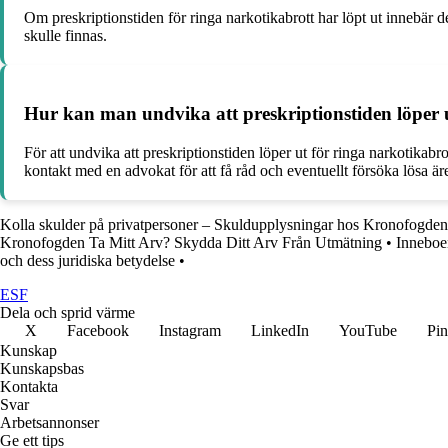
Om preskriptionstiden för ringa narkotikabrott har löpt ut innebär d
skulle finnas.
Hur kan man undvika att preskriptionstiden löper 
För att undvika att preskriptionstiden löper ut för ringa narkotikab
kontakt med en advokat för att få råd och eventuellt försöka lösa är
Kolla skulder på privatpersoner – Skuldupplysningar hos Kronofogden
Kronofogden Ta Mitt Arv? Skydda Ditt Arv Från Utmätning
•
Inneboen
och dess juridiska betydelse
•
ESF
Dela och sprid värme
X
Facebook
Instagram
LinkedIn
YouTube
Pin
Kunskap
Kunskapsbas
Kontakta
Svar
Arbetsannonser
Ge ett tips