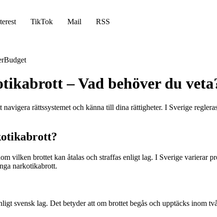
terest
TikTok
Mail
RSS
er
Budget
otikabrott – Vad behöver du veta
 navigera rättssystemet och känna till dina rättigheter. I Sverige regleras
kotikabrott?
nom vilken brottet kan åtalas och straffas enligt lag. I Sverige varierar p
inga narkotikabrott.
r enligt svensk lag. Det betyder att om brottet begås och upptäcks inom t