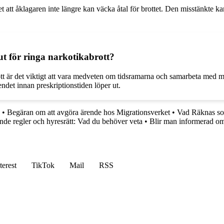
et att åklagaren inte längre kan väcka åtal för brottet. Den misstänkte k
ut för ringa narkotikabrott?
rott är det viktigt att vara medveten om tidsramarna och samarbeta med my
endet innan preskriptionstiden löper ut.
•
Begäran om att avgöra ärende hos Migrationsverket
•
Vad Räknas so
de regler och hyresrätt: Vad du behöver veta
•
Blir man informerad om
terest
TikTok
Mail
RSS