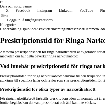
ESF
Dela och sprid värme
X
Facebook
Instagram
LinkedIn
YouTube
Pin
Logga in
Få tillgång
Nyhetsbrev
Kategorier
Underhållning
Hjälp
Spel
Aktiviteter
Inlärning
Intressen
Mat
Hemmet
Kläd
Preskriptionstid för Ringa Nark
Att förstå preskriptionstiden för ringa narkotikabrott är avgörande för att
medveten om hur detta påverkar ringa narkotikabrott.
Vad innebär preskriptionstid för ringa nar
Preskriptionstiden för ringa narkotikabrott hänvisar till den tidsperiod i
att känna till specifika lagar och regler som styr preskriptionstiden för r
Preskriptionstid för olika typer av narkotikabrott
För ringa narkotikabrott fastställs preskriptionstiden till normalt två å
brottet begicks kan det vara preskriberat och åtal kan inte väckas.