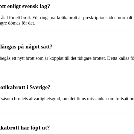
tt enligt svensk lag?
tal för ett brott. För ringa narkotikabrott är preskriptionstiden normalt
ängre dömas för det.
rlängas på något sätt?
egås ett nytt brott som är kopplat till det tidigare brottet. Detta kallas
otikabrott i Sverige?
 såsom brottets allvarlighetsgrad, om det finns misstankar om fortsatt bro
kabrott har löpt ut?