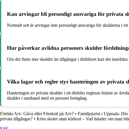
Kan arvingar bli personligt ansvariga för privata s
Normalt sett är arvingar inte personligt ansvariga för skulderna i ett 
Hur påverkar avlidna personers skulder fördelning
Om det finns mer skulder än tillgångar i dödsboet kan det innebära at
Vilka lagar och regler styr hanteringen av privata s
Hanteringen av privata skulder i ett dödsbo regleras främst av ärvdab
skulder i samband med en persons bortgång.
Förtida Arv: Gåva eller Förskott på Arv?
•
Familjejurist i Uppsala: Din 
privata tillgångar?
•
Köra skoter utan körkort – Vad händer om man bli
ESF