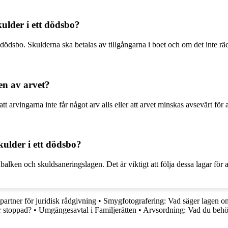
kulder i ett dödsbo?
dödsbo. Skulderna ska betalas av tillgångarna i boet och om det inte räcker
en av arvet?
t arvingarna inte får något arv alls eller att arvet minskas avsevärt för 
kulder i ett dödsbo?
alken och skuldsaneringslagen. Det är viktigt att följa dessa lagar för at
partner för juridisk rådgivning
•
Smygfotografering: Vad säger lagen om 
r stoppad?
•
Umgängesavtal i Familjerätten
•
Arvsordning: Vad du behöv