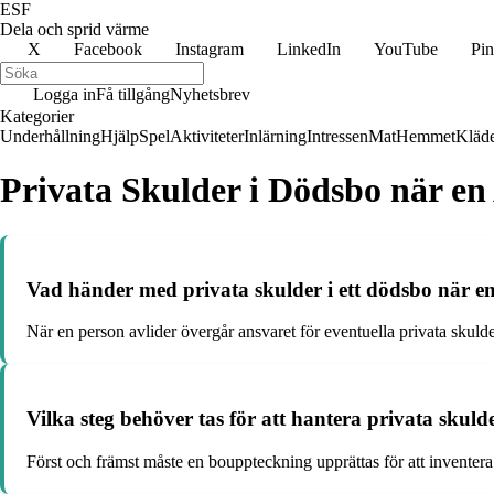
ESF
Dela och sprid värme
X
Facebook
Instagram
LinkedIn
YouTube
Pin
Logga in
Få tillgång
Nyhetsbrev
Kategorier
Underhållning
Hjälp
Spel
Aktiviteter
Inlärning
Intressen
Mat
Hemmet
Kläd
Privata Skulder i Dödsbo när en
Vad händer med privata skulder i ett dödsbo när en
När en person avlider övergår ansvaret för eventuella privata skulde
Vilka steg behöver tas för att hantera privata skuld
Först och främst måste en bouppteckning upprättas för att inventera 