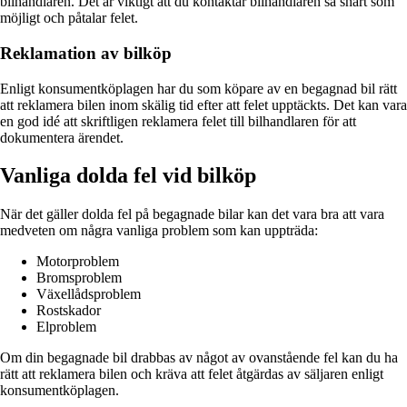
bilhandlaren. Det är viktigt att du kontaktar bilhandlaren så snart som
möjligt och påtalar felet.
Reklamation av bilköp
Enligt konsumentköplagen har du som köpare av en begagnad bil rätt
att reklamera bilen inom skälig tid efter att felet upptäckts. Det kan vara
en god idé att skriftligen reklamera felet till bilhandlaren för att
dokumentera ärendet.
Vanliga dolda fel vid bilköp
När det gäller dolda fel på begagnade bilar kan det vara bra att vara
medveten om några vanliga problem som kan uppträda:
Motorproblem
Bromsproblem
Växellådsproblem
Rostskador
Elproblem
Om din begagnade bil drabbas av något av ovanstående fel kan du ha
rätt att reklamera bilen och kräva att felet åtgärdas av säljaren enligt
konsumentköplagen.