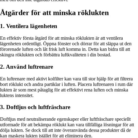
Åtgärder för att minska röklukten
1. Ventilera lägenheten
En effektiv första åtgärd för att minska röklukten är att ventilera
lägenheten ordentligt. Öppna fönster och dörrar för att släppa ut den
förorenade luften och låt frisk luft komma in. Detta kan bidra till att
skingra röklukten och förbättra luftkvaliteten i din bostad.
2. Använd luftrenare
En luftrenare med aktivt kolfilter kan vara till stor hjälp för att filtrera
bort röklukt och andra partiklar i luften. Placera luftrenaren i rum där
lukten är som mest påtaglig för att effektivt rena luften och minska
luktens intensitet.
3. Doftljus och luftfräschare
Doftljus med neutraliserande egenskaper eller luftfräschare speciellt
utformade för att bekämpa röklukt kan vara tillfälliga lösningar för att
dölja lukten. Se dock till att inte överanvända dessa produkter då de
kan maskera lukten istället för att eliminera den.