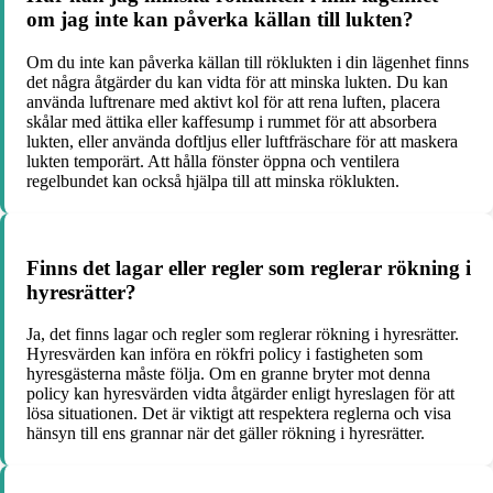
om jag inte kan påverka källan till lukten?
Om du inte kan påverka källan till röklukten i din lägenhet finns
det några åtgärder du kan vidta för att minska lukten. Du kan
använda luftrenare med aktivt kol för att rena luften, placera
skålar med ättika eller kaffesump i rummet för att absorbera
lukten, eller använda doftljus eller luftfräschare för att maskera
lukten temporärt. Att hålla fönster öppna och ventilera
regelbundet kan också hjälpa till att minska röklukten.
Finns det lagar eller regler som reglerar rökning i
hyresrätter?
Ja, det finns lagar och regler som reglerar rökning i hyresrätter.
Hyresvärden kan införa en rökfri policy i fastigheten som
hyresgästerna måste följa. Om en granne bryter mot denna
policy kan hyresvärden vidta åtgärder enligt hyreslagen för att
lösa situationen. Det är viktigt att respektera reglerna och visa
hänsyn till ens grannar när det gäller rökning i hyresrätter.