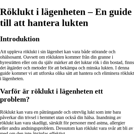
Röklukt i lägenheten – En guide
till att hantera lukten
Introduktion
Att uppleva röklukt i sin lägenhet kan vara både störande och
ohälsosamt. Oavsett om röklukten kommer från din granne i
hyresrätten eller om du själv märker att det luktar rök i din bostad, finns
det åtgärder och metoder för att bekämpa och minska lukten. I denna
guide kommer vi att utforska olika sätt att hantera och eliminera röklukt
i lägenheten.
Varför är röklukt i lägenheten ett
problem?
Röklukt kan vara en påträngande och otrevlig lukt som inte bara
påverkar din trivsel i hemmet utan också din hälsa. Inandning av
röklukt kan vara skadligt, särskilt för personer med astma, allergier
eller andra andningsproblem. Dessutom kan röklukt vara svår att bli av
med om den inte åtgärdas effektivt.