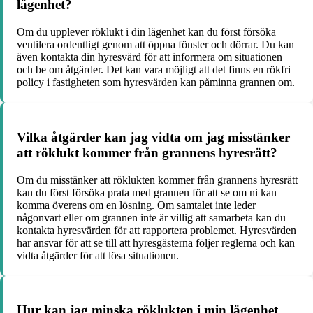
lägenhet?
Om du upplever röklukt i din lägenhet kan du först försöka
ventilera ordentligt genom att öppna fönster och dörrar. Du kan
även kontakta din hyresvärd för att informera om situationen
och be om åtgärder. Det kan vara möjligt att det finns en rökfri
policy i fastigheten som hyresvärden kan påminna grannen om.
Vilka åtgärder kan jag vidta om jag misstänker
att röklukt kommer från grannens hyresrätt?
Om du misstänker att röklukten kommer från grannens hyresrätt
kan du först försöka prata med grannen för att se om ni kan
komma överens om en lösning. Om samtalet inte leder
någonvart eller om grannen inte är villig att samarbeta kan du
kontakta hyresvärden för att rapportera problemet. Hyresvärden
har ansvar för att se till att hyresgästerna följer reglerna och kan
vidta åtgärder för att lösa situationen.
Hur kan jag minska röklukten i min lägenhet