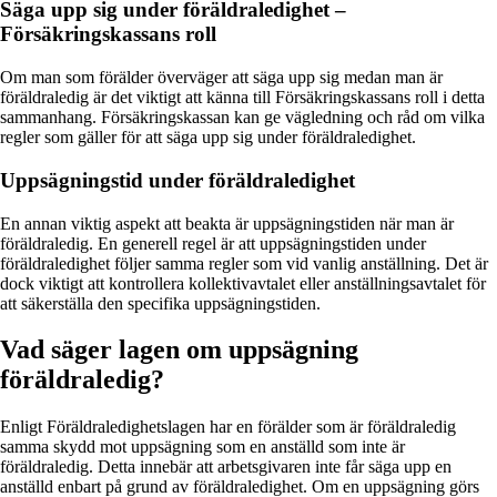
Säga upp sig under föräldraledighet –
Försäkringskassans roll
Om man som förälder överväger att säga upp sig medan man är
föräldraledig är det viktigt att känna till Försäkringskassans roll i detta
sammanhang. Försäkringskassan kan ge vägledning och råd om vilka
regler som gäller för att säga upp sig under föräldraledighet.
Uppsägningstid under föräldraledighet
En annan viktig aspekt att beakta är uppsägningstiden när man är
föräldraledig. En generell regel är att uppsägningstiden under
föräldraledighet följer samma regler som vid vanlig anställning. Det är
dock viktigt att kontrollera kollektivavtalet eller anställningsavtalet för
att säkerställa den specifika uppsägningstiden.
Vad säger lagen om uppsägning
föräldraledig?
Enligt Föräldraledighetslagen har en förälder som är föräldraledig
samma skydd mot uppsägning som en anställd som inte är
föräldraledig. Detta innebär att arbetsgivaren inte får säga upp en
anställd enbart på grund av föräldraledighet. Om en uppsägning görs