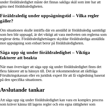
under föräldraledighet måste det finnas sakliga skäl som inte har att
göra med föräldraledigheten.
Föräldraledig under uppsägningstid – Vilka regler
gäller?
Om situationen skulle inträffa där en anställd är föräldraledig samtidigt
som hen blir uppsagd, är det viktigt att vara medveten om reglerna som
reglerar detta. Föräldraledighetslagen skyddar föräldralediga anställda
mot uppsägning som enbart beror på föräldraledigheten.
Säga upp sig under föräldraledighet – Viktiga
faktorer att beakta
När man överväger att säga upp sig under föräldraledighet finns det
flera faktorer att ta hänsyn till. Det är rekommenderat att rådfråga
Försäkringskassan eller en juridisk expert för att få vägledning baserat
på den specifika situationen.
Avslutande tankar
Att säga upp sig under föräldraledighet kan vara en komplex process
som kräver känna till lagens regler och ens egna rättigheter som