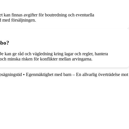
det kan finnas avgifter för boutredning och eventuella
d med försäljningen.
dsbo?
 De kan ge råd och vägledning kring lagar och regler, hantera
d och minska risken för konflikter mellan arvingarna.
psägningstid
•
Egenmäktighet med barn – En allvarlig överträdelse mot