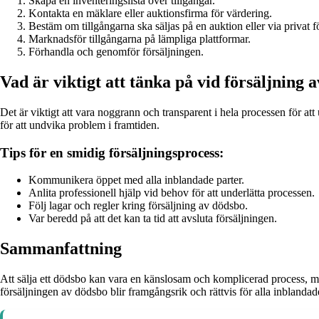
Skapa en inventeringslista över tillgångar.
Kontakta en mäklare eller auktionsfirma för värdering.
Bestäm om tillgångarna ska säljas på en auktion eller via privat f
Marknadsför tillgångarna på lämpliga plattformar.
Förhandla och genomför försäljningen.
Vad är viktigt att tänka på vid försäljning 
Det är viktigt att vara noggrann och transparent i hela processen för att 
för att undvika problem i framtiden.
Tips för en smidig försäljningsprocess:
Kommunikera öppet med alla inblandade parter.
Anlita professionell hjälp vid behov för att underlätta processen.
Följ lagar och regler kring försäljning av dödsbo.
Var beredd på att det kan ta tid att avsluta försäljningen.
Sammanfattning
Att sälja ett dödsbo kan vara en känslosam och komplicerad process, me
försäljningen av dödsbo blir framgångsrik och rättvis för alla inblandade