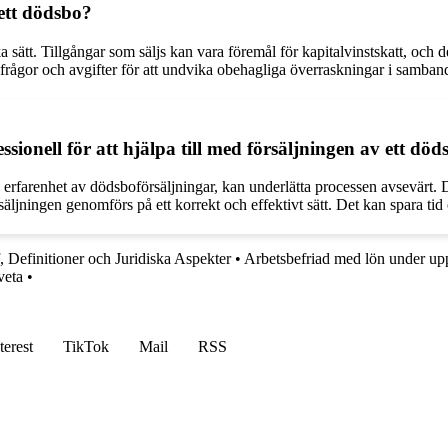
 ett dödsbo?
a sätt. Tillgångar som säljs kan vara föremål för kapitalvinstskatt, och 
frågor och avgifter för att undvika obehagliga överraskningar i samban
ssionell för att hjälpa till med försäljningen av ett dö
ed erfarenhet av dödsboförsäljningar, kan underlätta processen avsevärt.
rsäljningen genomförs på ett korrekt och effektivt sätt. Det kan spara ti
, Definitioner och Juridiska Aspekter
•
Arbetsbefriad med lön under up
veta
•
terest
TikTok
Mail
RSS