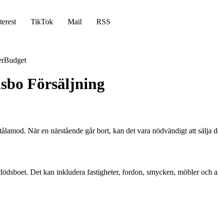
terest
TikTok
Mail
RSS
er
Budget
sbo Försäljning
lamod. När en närstående går bort, kan det vara nödvändigt att sälja der
ar i dödsboet. Det kan inkludera fastigheter, fordon, smycken, möbler oc