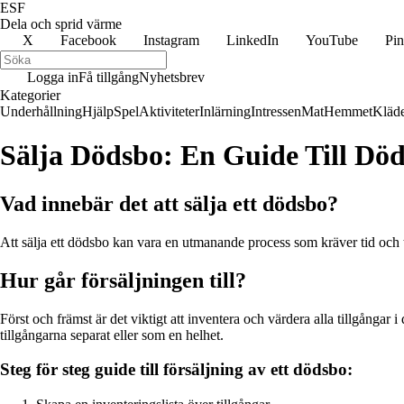
ESF
Dela och sprid värme
X
Facebook
Instagram
LinkedIn
YouTube
Pin
Logga in
Få tillgång
Nyhetsbrev
Kategorier
Underhållning
Hjälp
Spel
Aktiviteter
Inlärning
Intressen
Mat
Hemmet
Kläd
Sälja Dödsbo: En Guide Till Död
Vad innebär det att sälja ett dödsbo?
Att sälja ett dödsbo kan vara en utmanande process som kräver tid och tå
Hur går försäljningen till?
Först och främst är det viktigt att inventera och värdera alla tillgång
tillgångarna separat eller som en helhet.
Steg för steg guide till försäljning av ett dödsbo: