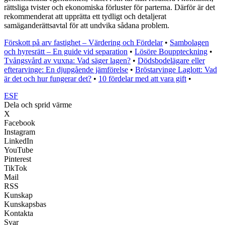
rättsliga tvister och ekonomiska förluster för parterna. Därför är det
rekommenderat att upprätta ett tydligt och detaljerat
samäganderättsavtal för att undvika sådana problem.
Förskott på arv fastighet – Värdering och Fördelar
•
Sambolagen
och hyresrätt – En guide vid separation
•
Lösöre Bouppteckning
•
Tvångsvård av vuxna: Vad säger lagen?
•
Dödsbodelägare eller
efterarvinge: En djupgående jämförelse
•
Bröstarvinge Laglott: Vad
är det och hur fungerar det?
•
10 fördelar med att vara gift
•
ESF
Dela och sprid värme
X
Facebook
Instagram
LinkedIn
YouTube
Pinterest
TikTok
Mail
RSS
Kunskap
Kunskapsbas
Kontakta
Svar