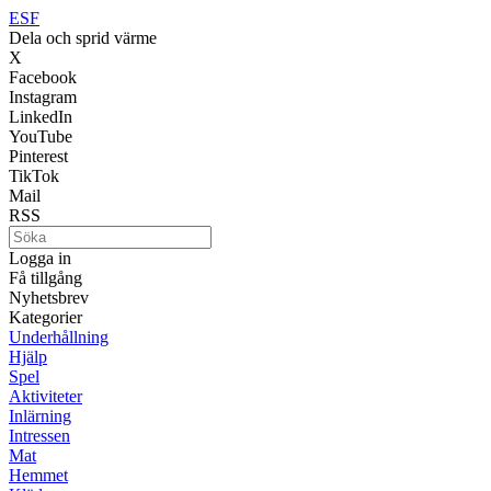
ESF
Dela och sprid värme
X
Facebook
Instagram
LinkedIn
YouTube
Pinterest
TikTok
Mail
RSS
Logga in
Få tillgång
Nyhetsbrev
Kategorier
Underhållning
Hjälp
Spel
Aktiviteter
Inlärning
Intressen
Mat
Hemmet