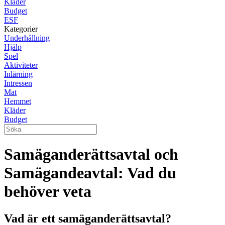
Kläder
Budget
ESF
Kategorier
Underhållning
Hjälp
Spel
Aktiviteter
Inlärning
Intressen
Mat
Hemmet
Kläder
Budget
Samäganderättsavtal och
Samägandeavtal: Vad du
behöver veta
Vad är ett samäganderättsavtal?