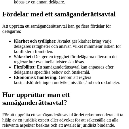
köpas av en annan delägare.
Fördelar med ett samäganderättsavtal
Att upprätta ett samäganderättsavtal kan ge flera fördelar för
delägarna:
Klarhet och tydlighet:
Avtalet ger klarhet kring varje
delägares rättigheter och ansvar, vilket minimerar risken för
konflikter i framtiden.
Säkerhet:
Det ger en trygghet för delägarna eftersom det
reglerar hur eventuella tvister ska lösas.
Flexibilitet:
Ett samäganderättsavtal kan anpassas efter
delägarnas specifika behov och önskemål.
Ekonomisk hantering:
Genom att reglera
kostnadsfördelningen undviks missförstånd och oklarheter.
Hur upprättar man ett
samäganderättsavtal?
För att upprätta ett samäganderättsavtal är det rekommenderat att ta
hjälp av en juridisk expert eller advokat för att säkerställa att alla
relevanta aspekter beaktas och att avtalet är juridiskt bindande.