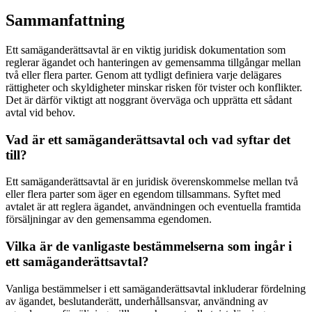
Sammanfattning
Ett samäganderättsavtal är en viktig juridisk dokumentation som
reglerar ägandet och hanteringen av gemensamma tillgångar mellan
två eller flera parter. Genom att tydligt definiera varje delägares
rättigheter och skyldigheter minskar risken för tvister och konflikter.
Det är därför viktigt att noggrant överväga och upprätta ett sådant
avtal vid behov.
Vad är ett samäganderättsavtal och vad syftar det
till?
Ett samäganderättsavtal är en juridisk överenskommelse mellan två
eller flera parter som äger en egendom tillsammans. Syftet med
avtalet är att reglera ägandet, användningen och eventuella framtida
försäljningar av den gemensamma egendomen.
Vilka är de vanligaste bestämmelserna som ingår i
ett samäganderättsavtal?
Vanliga bestämmelser i ett samäganderättsavtal inkluderar fördelning
av ägandet, beslutanderätt, underhållsansvar, användning av