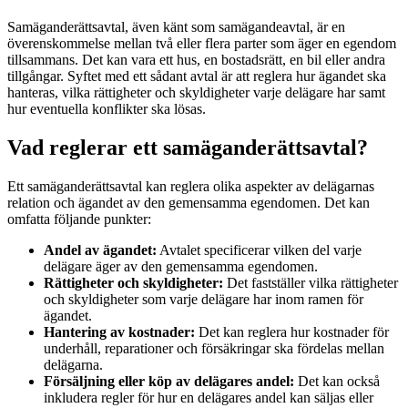
Samäganderättsavtal, även känt som samägandeavtal, är en
överenskommelse mellan två eller flera parter som äger en egendom
tillsammans. Det kan vara ett hus, en bostadsrätt, en bil eller andra
tillgångar. Syftet med ett sådant avtal är att reglera hur ägandet ska
hanteras, vilka rättigheter och skyldigheter varje delägare har samt
hur eventuella konflikter ska lösas.
Vad reglerar ett samäganderättsavtal?
Ett samäganderättsavtal kan reglera olika aspekter av delägarnas
relation och ägandet av den gemensamma egendomen. Det kan
omfatta följande punkter:
Andel av ägandet:
Avtalet specificerar vilken del varje
delägare äger av den gemensamma egendomen.
Rättigheter och skyldigheter:
Det fastställer vilka rättigheter
och skyldigheter som varje delägare har inom ramen för
ägandet.
Hantering av kostnader:
Det kan reglera hur kostnader för
underhåll, reparationer och försäkringar ska fördelas mellan
delägarna.
Försäljning eller köp av delägares andel:
Det kan också
inkludera regler för hur en delägares andel kan säljas eller