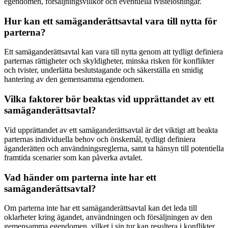
egendomen, försäljningsvillkor och eventuella tvistelösningar.
Hur kan ett samäganderättsavtal vara till nytta för
parterna?
Ett samäganderättsavtal kan vara till nytta genom att tydligt definiera
parternas rättigheter och skyldigheter, minska risken för konflikter
och tvister, underlätta beslutstagande och säkerställa en smidig
hantering av den gemensamma egendomen.
Vilka faktorer bör beaktas vid upprättandet av ett
samäganderättsavtal?
Vid upprättandet av ett samäganderättsavtal är det viktigt att beakta
parternas individuella behov och önskemål, tydligt definiera
äganderätten och användningsreglerna, samt ta hänsyn till potentiella
framtida scenarier som kan påverka avtalet.
Vad händer om parterna inte har ett
samäganderättsavtal?
Om parterna inte har ett samäganderättsavtal kan det leda till
oklarheter kring ägandet, användningen och försäljningen av den
gemensamma egendomen, vilket i sin tur kan resultera i konflikter,