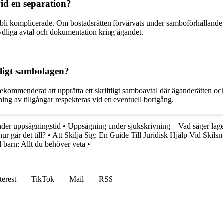
id en separation?
n bli komplicerade. Om bostadsrätten förvärvats under samboförhållan
 tydliga avtal och dokumentation kring ägandet.
ligt sambolagen?
ekommenderat att upprätta ett skriftligt samboavtal där äganderätten och
lning av tillgångar respekteras vid en eventuell bortgång.
nder uppsägningstid
•
Uppsägning under sjukskrivning – Vad säger lag
r går det till?
•
Att Skilja Sig: En Guide Till Juridisk Hjälp Vid Skils
l barn: Allt du behöver veta
•
terest
TikTok
Mail
RSS