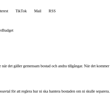
terest
TikTok
Mail
RSS
er
Budget
r det gäller gemensam bostad och andra tillgångar. När det kommer till
oavtal för att reglera hur ni ska hantera bostaden om ni skulle separera.