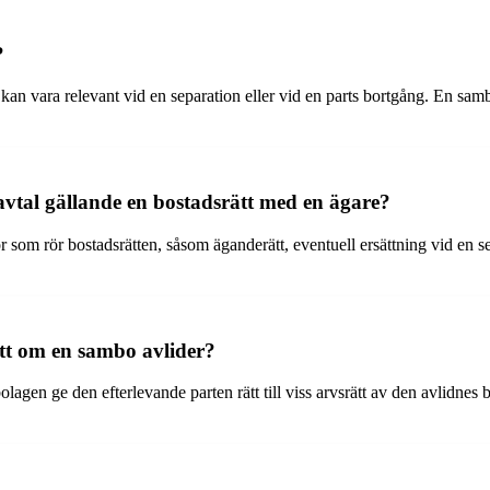
?
n vara relevant vid en separation eller vid en parts bortgång. En sambo k
avtal gällande en bostadsrätt med en ägare?
or som rör bostadsrätten, såsom äganderätt, eventuell ersättning vid en
tt om en sambo avlider?
gen ge den efterlevande parten rätt till viss arvsrätt av den avlidnes bo