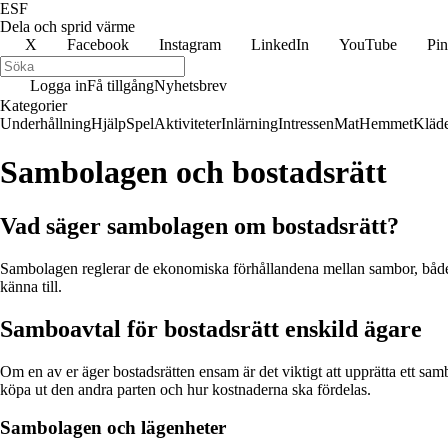
ESF
Dela och sprid värme
X
Facebook
Instagram
LinkedIn
YouTube
Pin
Logga in
Få tillgång
Nyhetsbrev
Kategorier
Underhållning
Hjälp
Spel
Aktiviteter
Inlärning
Intressen
Mat
Hemmet
Kläd
Sambolagen och bostadsrätt
Vad säger sambolagen om bostadsrätt?
Sambolagen reglerar de ekonomiska förhållandena mellan sambor, både nä
känna till.
Samboavtal för bostadsrätt enskild ägare
Om en av er äger bostadsrätten ensam är det viktigt att upprätta ett samb
köpa ut den andra parten och hur kostnaderna ska fördelas.
Sambolagen och lägenheter