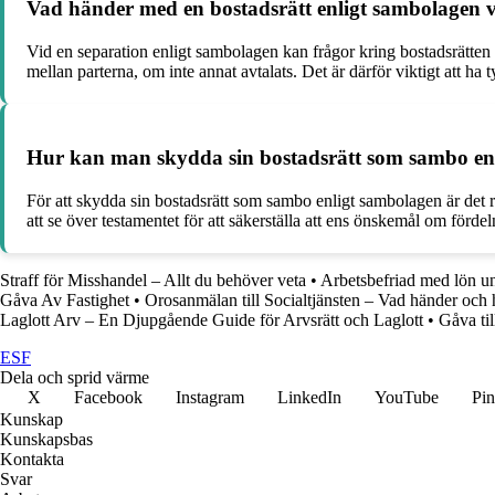
Vad händer med en bostadsrätt enligt sambolagen v
Vid en separation enligt sambolagen kan frågor kring bostadsrätte
mellan parterna, om inte annat avtalats. Det är därför viktigt att ha
Hur kan man skydda sin bostadsrätt som sambo en
För att skydda sin bostadsrätt som sambo enligt sambolagen är det r
att se över testamentet för att säkerställa att ens önskemål om förde
Straff för Misshandel – Allt du behöver veta
•
Arbetsbefriad med lön u
Gåva Av Fastighet
•
Orosanmälan till Socialtjänsten – Vad händer och hu
Laglott Arv – En Djupgående Guide för Arvsrätt och Laglott
•
Gåva til
ESF
Dela och sprid värme
X
Facebook
Instagram
LinkedIn
YouTube
Pin
Kunskap
Kunskapsbas
Kontakta
Svar