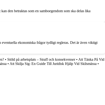
det kan den betraktas som en samboegendom som ska delas lika
 eventuella ekonomiska frågor tydligt regleras. Det är även viktigt
en?
•
Stöld på arbetsplats – Straff och konsekvenser
•
Att Tänka På Vid
mässa
•
Att Skilja Sig: En Guide Till Juridisk Hjälp Vid Skilsmässa
•