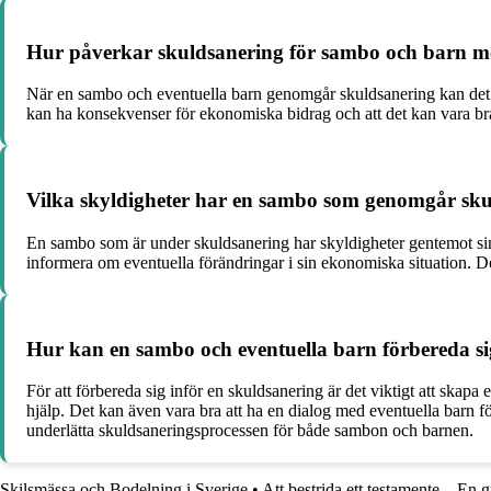
Hur påverkar skuldsanering för sambo och barn mö
När en sambo och eventuella barn genomgår skuldsanering kan det p
kan ha konsekvenser för ekonomiska bidrag och att det kan vara bra 
Vilka skyldigheter har en sambo som genomgår sk
En sambo som är under skuldsanering har skyldigheter gentemot si
informera om eventuella förändringar i sin ekonomiska situation. Det
Hur kan en sambo och eventuella barn förbereda sig 
För att förbereda sig inför en skuldsanering är det viktigt att ska
hjälp. Det kan även vara bra att ha en dialog med eventuella barn för
underlätta skuldsaneringsprocessen för både sambon och barnen.
Skilsmässa och Bodelning i Sverige
•
Att bestrida ett testamente – En g