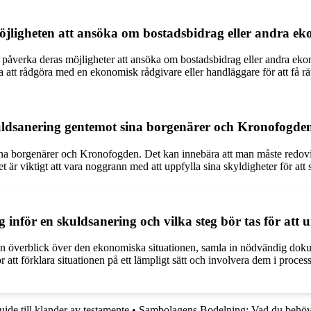
jligheten att ansöka om bostadsbidrag eller andra ek
åverka deras möjligheter att ansöka om bostadsbidrag eller andra ekono
att rådgöra med en ekonomisk rådgivare eller handläggare för att få rät
uldsanering gentemot sina borgenärer och Kronofogde
na borgenärer och Kronofogden. Det kan innebära att man måste redovis
 är viktigt att vara noggrann med att uppfylla sina skyldigheter för att
inför en skuldsanering och vilka steg bör tas för att 
pa en överblick över den ekonomiska situationen, samla in nödvändig doku
 att förklara situationen på ett lämpligt sätt och involvera dem i proces
uide till klander av testamente
•
Sambolagens Bodelning: Vad du behöv