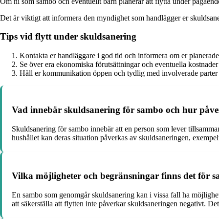
Om ni som sambo och eventuellt barn planerar att flytta under pågående sk
Det är viktigt att informera den myndighet som handlägger er skuldsaner
Tips vid flytt under skuldsanering
Kontakta er handläggare i god tid och informera om er planerade 
Se över era ekonomiska förutsättningar och eventuella kostnade
Håll er kommunikation öppen och tydlig med involverade parter f
Vad innebär skuldsanering för sambo och hur påve
Skuldsanering för sambo innebär att en person som lever tillsamman
hushållet kan deras situation påverkas av skuldsaneringen, exempelv
Vilka möjligheter och begränsningar finns det för 
En sambo som genomgår skuldsanering kan i vissa fall ha möjlighet a
att säkerställa att flytten inte påverkar skuldsaneringen negativt. D