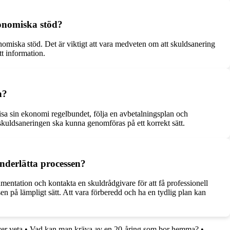
onomiska stöd?
miska stöd. Det är viktigt att vara medveten om att skuldsanering
t information.
n?
a sin ekonomi regelbundet, följa en avbetalningsplan och
 skuldsaneringen ska kunna genomföras på ett korrekt sätt.
underlätta processen?
mentation och kontakta en skuldrådgivare för att få professionell
sen på lämpligt sätt. Att vara förberedd och ha en tydlig plan kan
er veta
•
Vad kan man kräva av en 20-åring som bor hemma?
•