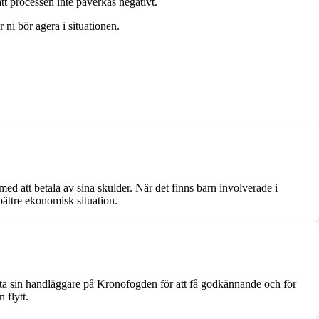
att processen inte påverkas negativt.
ni bör agera i situationen.
d att betala av sina skulder. När det finns barn involverade i
bättre ekonomisk situation.
akta sin handläggare på Kronofogden för att få godkännande och för
 flytt.