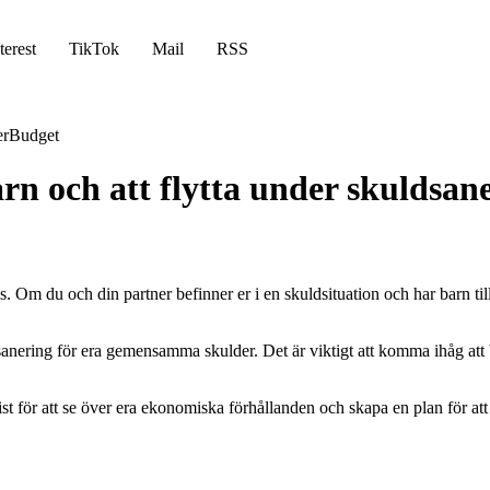
terest
TikTok
Mail
RSS
er
Budget
n och att flytta under skuldsan
ss. Om du och din partner befinner er i en skuldsituation och har barn till
nering för era gemensamma skulder. Det är viktigt att komma ihåg att bå
t för att se över era ekonomiska förhållanden och skapa en plan för att be