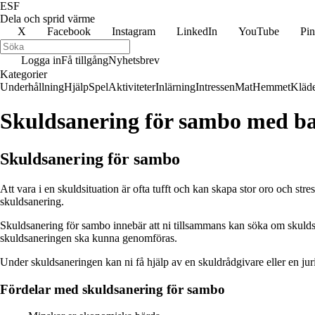
ESF
Dela och sprid värme
X
Facebook
Instagram
LinkedIn
YouTube
Pin
Logga in
Få tillgång
Nyhetsbrev
Kategorier
Underhållning
Hjälp
Spel
Aktiviteter
Inlärning
Intressen
Mat
Hemmet
Kläd
Skuldsanering för sambo med bar
Skuldsanering för sambo
Att vara i en skuldsituation är ofta tufft och kan skapa stor oro och stre
skuldsanering.
Skuldsanering för sambo innebär att ni tillsammans kan söka om skuldsa
skuldsaneringen ska kunna genomföras.
Under skuldsaneringen kan ni få hjälp av en skuldrådgivare eller en juris
Fördelar med skuldsanering för sambo