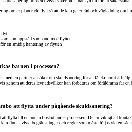
uldsanering finns det vissa saker att ta hänsyn till för att säkerställa 
ing om er planerade flytt så att de kan ge er råd och vägledning om hur 
flytt
r som kan uppstå i samband med flytten
ör en smidig hantering av flytten
rkas barnen i processen?
s med en partner ansöker om skuldsanering för att få ekonomisk hjälp me
is genom att deras levnadsvillkor kan förbättras om föräldrarna får en 
sambo att flytta under pågående skuldsanering?
tt flytta till en annan bostad under processen. Det är viktigt att kont
et kan finnas vissa begränsningar och regler som måste följas vid en sådan