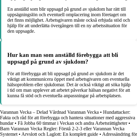
En anställd som blir uppsagd på grund av sjukdom har rätt till
uppsägningslön och eventuell omplacering inom företaget om
det finns möjlighet. Arbetsgivaren måste också erbjuda stöd och
hjälp för att underlätta övergången till en ny arbetssituation för
den uppsagde.
Hur kan man som anställd förebygga att bli
uppsagd på grund av sjukdom?
För att förebygga att bli uppsagd på grund av sjukdom är det
viktigt att kommunicera öppet med arbetsgivaren om eventuella
hälsoproblem eller sjukdomar. Det är också viktigt att söka hjälp
i tid om man upplever att arbetet påverkar hälsan negativt för att
kunna få stöd och eventuella anpassningar på arbetsplatsen.
Varannan Vecka – Delad Vårdnad Varannan Vecka
•
Hundattacker:
Fakta och råd för att förebygga och hantera situationer med aggressiva
hundar
•
Få Jobba 60 timmar i Veckan och andra Arbetsrättigheter
•
Barn Varannan Vecka Regler: Förstå 2-2-3 eller Varannan Vecka
Systemet
•
Arvslott och Laglott: En komplett guide
•
Adressändring för