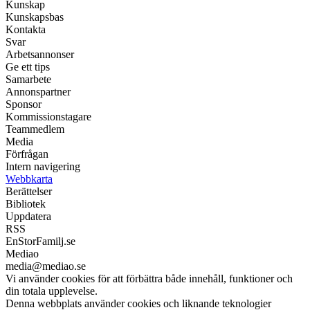
Kunskap
Kunskapsbas
Kontakta
Svar
Arbetsannonser
Ge ett tips
Samarbete
Annonspartner
Sponsor
Kommissionstagare
Teammedlem
Media
Förfrågan
Intern navigering
Webbkarta
Berättelser
Bibliotek
Uppdatera
RSS
EnStorFamilj.se
Mediao
media@mediao.se
Vi använder cookies för att förbättra både innehåll, funktioner och
din totala upplevelse.
Denna webbplats använder cookies och liknande teknologier