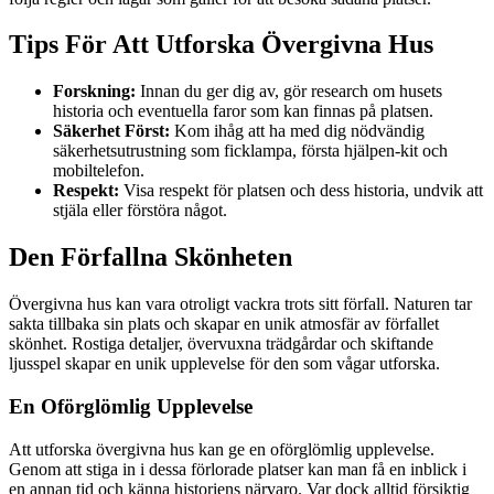
Tips För Att Utforska Övergivna Hus
Forskning:
Innan du ger dig av, gör research om husets
historia och eventuella faror som kan finnas på platsen.
Säkerhet Först:
Kom ihåg att ha med dig nödvändig
säkerhetsutrustning som ficklampa, första hjälpen-kit och
mobiltelefon.
Respekt:
Visa respekt för platsen och dess historia, undvik att
stjäla eller förstöra något.
Den Förfallna Skönheten
Övergivna hus kan vara otroligt vackra trots sitt förfall. Naturen tar
sakta tillbaka sin plats och skapar en unik atmosfär av förfallet
skönhet. Rostiga detaljer, övervuxna trädgårdar och skiftande
ljusspel skapar en unik upplevelse för den som vågar utforska.
En Oförglömlig Upplevelse
Att utforska övergivna hus kan ge en oförglömlig upplevelse.
Genom att stiga in i dessa förlorade platser kan man få en inblick i
en annan tid och känna historiens närvaro. Var dock alltid försiktig