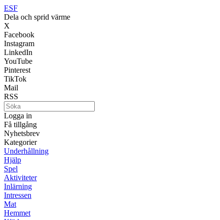
ESF
Dela och sprid värme
X
Facebook
Instagram
LinkedIn
YouTube
Pinterest
TikTok
Mail
RSS
Logga in
Få tillgång
Nyhetsbrev
Kategorier
Underhållning
Hjälp
Spel
Aktiviteter
Inlärning
Intressen
Mat
Hemmet