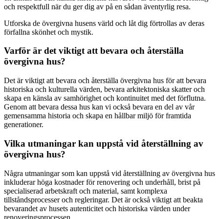
och respektfull när du ger dig av på en sådan äventyrlig resa.
Utforska de övergivna husens värld och låt dig förtrollas av deras
förfallna skönhet och mystik.
Varför är det viktigt att bevara och återställa
övergivna hus?
Det är viktigt att bevara och återställa övergivna hus för att bevara
historiska och kulturella värden, bevara arkitektoniska skatter och
skapa en känsla av samhörighet och kontinuitet med det förflutna.
Genom att bevara dessa hus kan vi också bevara en del av vår
gemensamma historia och skapa en hållbar miljö för framtida
generationer.
Vilka utmaningar kan uppstå vid återställning av
övergivna hus?
Några utmaningar som kan uppstå vid återställning av övergivna hus
inkluderar höga kostnader för renovering och underhåll, brist på
specialiserad arbetskraft och material, samt komplexa
tillståndsprocesser och regleringar. Det är också viktigt att beakta
bevarandet av husets autenticitet och historiska värden under
renoveringsprocessen.