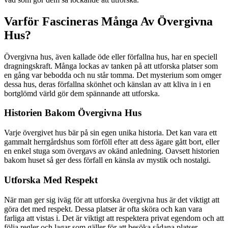
Varför Fascineras Många Av Övergivna
Hus?
Övergivna hus, även kallade öde eller förfallna hus, har en speciell
dragningskraft. Många lockas av tanken på att utforska platser som
en gång var bebodda och nu står tomma. Det mysterium som omger
dessa hus, deras förfallna skönhet och känslan av att kliva in i en
bortglömd värld gör dem spännande att utforska.
Historien Bakom Övergivna Hus
Varje övergivet hus bär på sin egen unika historia. Det kan vara ett
gammalt herrgårdshus som förföll efter att dess ägare gått bort, eller
en enkel stuga som övergavs av okänd anledning. Oavsett historien
bakom huset så ger dess förfall en känsla av mystik och nostalgi.
Utforska Med Respekt
När man ger sig iväg för att utforska övergivna hus är det viktigt att
göra det med respekt. Dessa platser är ofta sköra och kan vara
farliga att vistas i. Det är viktigt att respektera privat egendom och att
följa regler och lagar som gäller för att besöka sådana platser.