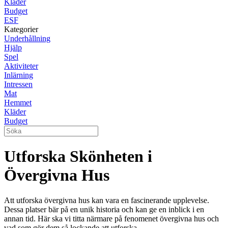
Kläder
Budget
ESF
Kategorier
Underhållning
Hjälp
Spel
Aktiviteter
Inlärning
Intressen
Mat
Hemmet
Kläder
Budget
Utforska Skönheten i
Övergivna Hus
Att utforska övergivna hus kan vara en fascinerande upplevelse.
Dessa platser bär på en unik historia och kan ge en inblick i en
annan tid. Här ska vi titta närmare på fenomenet övergivna hus och
vad som gör dem så lockande att utforska.