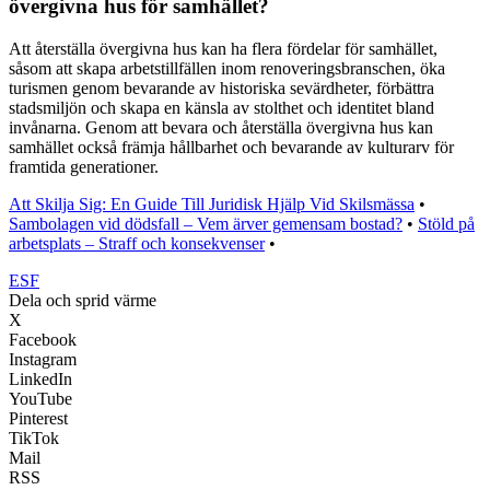
övergivna hus för samhället?
Att återställa övergivna hus kan ha flera fördelar för samhället,
såsom att skapa arbetstillfällen inom renoveringsbranschen, öka
turismen genom bevarande av historiska sevärdheter, förbättra
stadsmiljön och skapa en känsla av stolthet och identitet bland
invånarna. Genom att bevara och återställa övergivna hus kan
samhället också främja hållbarhet och bevarande av kulturarv för
framtida generationer.
Att Skilja Sig: En Guide Till Juridisk Hjälp Vid Skilsmässa
•
Sambolagen vid dödsfall – Vem ärver gemensam bostad?
•
Stöld på
arbetsplats – Straff och konsekvenser
•
ESF
Dela och sprid värme
X
Facebook
Instagram
LinkedIn
YouTube
Pinterest
TikTok
Mail
RSS