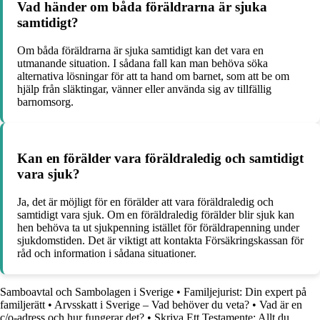
Vad händer om båda föräldrarna är sjuka
samtidigt?
Om båda föräldrarna är sjuka samtidigt kan det vara en
utmanande situation. I sådana fall kan man behöva söka
alternativa lösningar för att ta hand om barnet, som att be om
hjälp från släktingar, vänner eller använda sig av tillfällig
barnomsorg.
Kan en förälder vara föräldraledig och samtidigt
vara sjuk?
Ja, det är möjligt för en förälder att vara föräldraledig och
samtidigt vara sjuk. Om en föräldraledig förälder blir sjuk kan
hen behöva ta ut sjukpenning istället för föräldrapenning under
sjukdomstiden. Det är viktigt att kontakta Försäkringskassan för
råd och information i sådana situationer.
Samboavtal och Sambolagen i Sverige
•
Familjejurist: Din expert på
familjerätt
•
Arvsskatt i Sverige – Vad behöver du veta?
•
Vad är en
c/o-adress och hur fungerar det?
•
Skriva Ett Testamente: Allt du