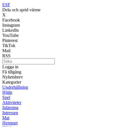
ESF
Dela och sprid värme
X
Facebook
Instagram
LinkedIn
YouTube
Pinterest
TikTok
Mail
RSS
Logga in
Få tillgång
Nyhetsbrev
Kategorier
Underhållning
Hjälp
Spel
Aktiviteter
Inlärning
Intressen
Mat
Hemmet