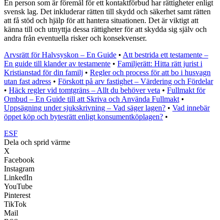
En person som är föremål för ett kontaktförbud har rättigheter enligt
svensk lag. Det inkluderar rätten till skydd och säkerhet samt rätten
att få stöd och hjälp för att hantera situationen. Det är viktigt att
känna till och utnyttja dessa rättigheter för att skydda sig själv och
andra från eventuella risker och konsekvenser.
Arvsrätt för Halvsyskon – En Guide
•
Att bestrida ett testamente –
En guide till klander av testamente
•
Familjerätt: Hitta rätt jurist i
Kristianstad för din familj
•
Regler och process för att bo i husvagn
utan fast adress
•
Förskott på arv fastighet – Värdering och Fördelar
•
Häck regler vid tomtgräns – Allt du behöver veta
•
Fullmakt för
Ombud – En Guide till att Skriva och Använda Fullmakt
•
Uppsägning under sjukskrivning – Vad säger lagen?
•
Vad innebär
öppet köp och bytesrätt enligt konsumentköplagen?
•
ESF
Dela och sprid värme
X
Facebook
Instagram
LinkedIn
YouTube
Pinterest
TikTok
Mail