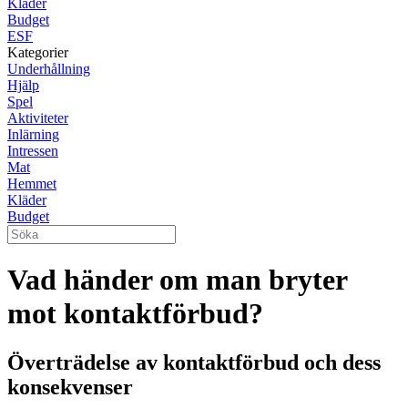
Kläder
Budget
ESF
Kategorier
Underhållning
Hjälp
Spel
Aktiviteter
Inlärning
Intressen
Mat
Hemmet
Kläder
Budget
Vad händer om man bryter
mot kontaktförbud?
Överträdelse av kontaktförbud och dess
konsekvenser