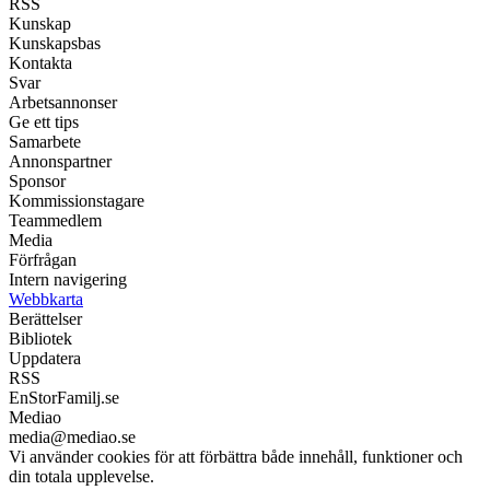
RSS
Kunskap
Kunskapsbas
Kontakta
Svar
Arbetsannonser
Ge ett tips
Samarbete
Annonspartner
Sponsor
Kommissionstagare
Teammedlem
Media
Förfrågan
Intern navigering
Webbkarta
Berättelser
Bibliotek
Uppdatera
RSS
EnStorFamilj.se
Mediao
media@mediao.se
Vi använder cookies för att förbättra både innehåll, funktioner och
din totala upplevelse.