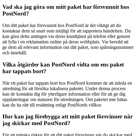
Vad ska jag göra om mitt paket har försvunnit hos
PostNord?
Om ditt paket har försvunnit hos PostNord är det viktigt att du
kontaktar dem så snart som möjligt för att rapportera händelsen. Du
kan göra detta antingen via deras kundtjänst på telefon eller genom
att fylla i en reklamation online på deras webbplats. Var beredd att
ge dem all relevant information om ditt paket, som spårningsnummer
och innehåll.
Vilka åtgärder kan PostNord vidta om ens paket
har tappats bort?
När ett paket har tappats bort hos PostNord kommer de att inleda en
utredning för att försöka lokalisera paketet. Under denna process
kan de kontakta dig för ytterligare information eller för att ge dig
uppdateringar om statusen för utredningen. Om paketet inte hittas
kan du ha rätt till ersättning enligt PostNords villkor.
Hur kan jag förebygga att mitt paket försvinner när
jag skickar med PostNord?
För att minska risken för att ditt paket försvinner när du skickar med