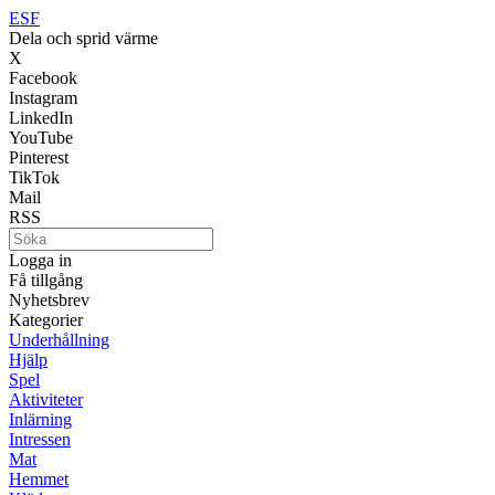
ESF
Dela och sprid värme
X
Facebook
Instagram
LinkedIn
YouTube
Pinterest
TikTok
Mail
RSS
Logga in
Få tillgång
Nyhetsbrev
Kategorier
Underhållning
Hjälp
Spel
Aktiviteter
Inlärning
Intressen
Mat
Hemmet