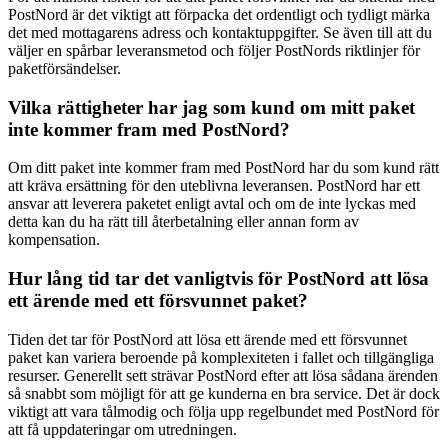
PostNord är det viktigt att förpacka det ordentligt och tydligt märka
det med mottagarens adress och kontaktuppgifter. Se även till att du
väljer en spårbar leveransmetod och följer PostNords riktlinjer för
paketförsändelser.
Vilka rättigheter har jag som kund om mitt paket
inte kommer fram med PostNord?
Om ditt paket inte kommer fram med PostNord har du som kund rätt
att kräva ersättning för den uteblivna leveransen. PostNord har ett
ansvar att leverera paketet enligt avtal och om de inte lyckas med
detta kan du ha rätt till återbetalning eller annan form av
kompensation.
Hur lång tid tar det vanligtvis för PostNord att lösa
ett ärende med ett försvunnet paket?
Tiden det tar för PostNord att lösa ett ärende med ett försvunnet
paket kan variera beroende på komplexiteten i fallet och tillgängliga
resurser. Generellt sett strävar PostNord efter att lösa sådana ärenden
så snabbt som möjligt för att ge kunderna en bra service. Det är dock
viktigt att vara tålmodig och följa upp regelbundet med PostNord för
att få uppdateringar om utredningen.