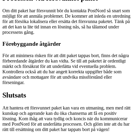
Om ditt paket har försvunnit bör du kontakta PostNord så snart som
möjligt för att anmäla problemet. De kommer att inleda en utredning
för att försöka lokalisera eller ersätta det försvunna paketet. Tänk på
att det kan ta lite tid innan en lösning nås, så ha tålamod under
processens gång.
Förebyggande åtgärder
För att minimera risken för att ditt paket tappas bort, finns det några
förberedande åtgärder du kan vidta. Se till att paketet är ordentligt
märkt och försäkrat för att underlätta vid eventuella problem.
Kontrollera också att du har angett korrekta uppgifter både som
avsändare och mottagare för att undvika missförstånd eller
förseningar.
Slutsats
Att hantera ett försvunnet paket kan vara en utmaning, men med rätt
kunskap och agerande kan du öka chanserna att få en positiv
lösning. Kom ihåg att vara tydlig och koncis när du kommunicerar
med PostNord för att underlätta processen. Och glöm inte att du har
rätt till ersättning om ditt paket har tappats bort på vägen!