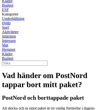
Kläder
Budget
ESF
Kategorier
Underhållning
Hjälp
Spel
Aktiviteter
Inlärning
Intressen
Mat
Hemmet
Kläder
Budget
Vad händer om PostNord
tappar bort mitt paket?
PostNord och borttappade paket
Att skicka och ta emot paket är en vanlig företeelse i dagens