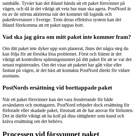
samhälle. Tyvärr kan det ibland hända att ett paket försvinner på
vägen, och då är det viktigt att veta hur man ska agera. PostNord är
en av de största aktörerna när det kommer till logistik och
paketleveranser i Sverige. Trots deras effektiva system kan det
ibland förekomma att ett paket tappas bort.
Vad ska jag göra om mitt paket inte kommer fram?
Om ditt paket inte dyker upp som planerat, finns det några steg du
kan följa för att försöka lösa problemet. Först och främst är det
viktigt att kontrollera spårningsnumret på ditt paket för att se var det
senast registrerades. Om det visar att paketet har gått vilse eller
fastnat på vägen, är det bäst att kontakta PostNord direkt för vidare
assistans.
PostNords ersättning vid borttappade paket
När ett paket försvinner kan det vara frustrerande för både
avsändaren och mottagaren. PostNord erbjuder dock ersättning för
förlorade eller skadade paket, förutsatt att de har ansvar för förlusten.
Det är därför viktigt att ha koll på dina rättigheter som kund och
kräva ersättning om det behövs.
Processen vid försvunnet paket