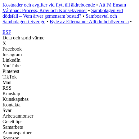
Kostnader och avgifter vid flytt till äldreboende
•
Att Få Ensam
Vårdnad: Process, Krav och Konsekvenser
•
Sambolagen vid
dödsfall – Vem ärver gemensam bostad?
•
Samboavtal och
Sambolagen i Sverige
•
Byte av Efternamn: Allt du behöver veta
•
ESF
Dela och sprid värme
X
Facebook
Instagram
LinkedIn
YouTube
Pinterest
TikTok
Mail
RSS
Kunskap
Kunskapsbas
Kontakta
Svar
Arbetsannonser
Ge ett tips
Samarbete
Annonspartner
Sponsor