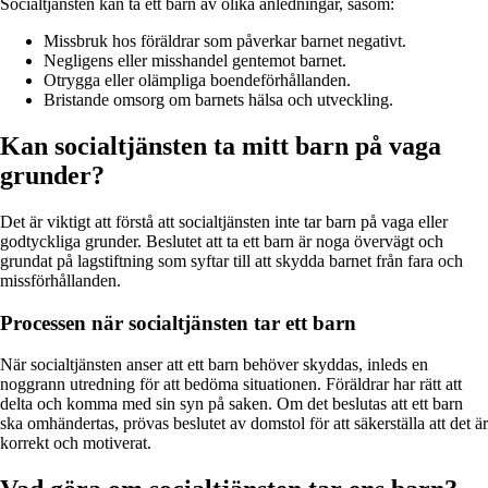
Socialtjänsten kan ta ett barn av olika anledningar, såsom:
Missbruk hos föräldrar som påverkar barnet negativt.
Negligens eller misshandel gentemot barnet.
Otrygga eller olämpliga boendeförhållanden.
Bristande omsorg om barnets hälsa och utveckling.
Kan socialtjänsten ta mitt barn på vaga
grunder?
Det är viktigt att förstå att socialtjänsten inte tar barn på vaga eller
godtyckliga grunder. Beslutet att ta ett barn är noga övervägt och
grundat på lagstiftning som syftar till att skydda barnet från fara och
missförhållanden.
Processen när socialtjänsten tar ett barn
När socialtjänsten anser att ett barn behöver skyddas, inleds en
noggrann utredning för att bedöma situationen. Föräldrar har rätt att
delta och komma med sin syn på saken. Om det beslutas att ett barn
ska omhändertas, prövas beslutet av domstol för att säkerställa att det är
korrekt och motiverat.