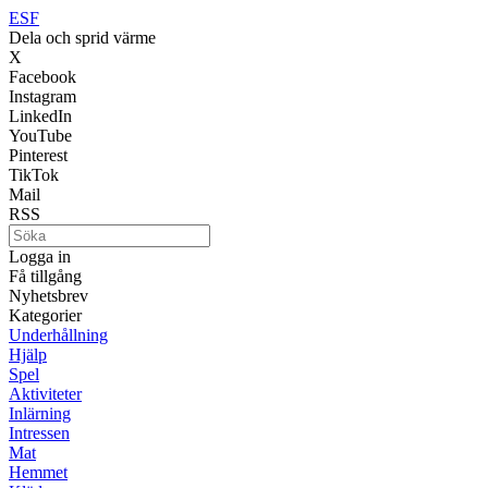
ESF
Dela och sprid värme
X
Facebook
Instagram
LinkedIn
YouTube
Pinterest
TikTok
Mail
RSS
Logga in
Få tillgång
Nyhetsbrev
Kategorier
Underhållning
Hjälp
Spel
Aktiviteter
Inlärning
Intressen
Mat
Hemmet