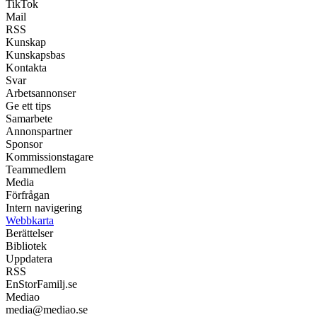
TikTok
Mail
RSS
Kunskap
Kunskapsbas
Kontakta
Svar
Arbetsannonser
Ge ett tips
Samarbete
Annonspartner
Sponsor
Kommissionstagare
Teammedlem
Media
Förfrågan
Intern navigering
Webbkarta
Berättelser
Bibliotek
Uppdatera
RSS
EnStorFamilj.se
Mediao
media@mediao.se