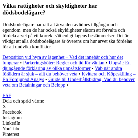
Vilka rättigheter och skyldigheter har
dödsbodelägare?
Dödsbodelägare har rätt att ärva den avlidnes tillgångar och
egendom, men de har också skyldigheter såsom att förvalta och
fördela arvet på ett korrekt sätt enligt lagens bestämmelser. Det är
viktigt att alla dödsbodelägare är överens om hur arvet ska fördelas
för att undvika konflikter.
Deposition vid hyra av lägenhet – Vad det innebär och hur det
fungerar
•
Parkeringsböter: Regler och tid för väntan
•
Uppsåt: En
djupgående förklaring av olika uppsåtsformer
•
Vab när andra
föräldern är sjuk – allt du behöver veta
•
Kvittera och Köpeskilling –
En Fördjupad Analys
•
Guide till Underhållsbidrag: Vad du behöver
veta om Betalningar och Belopp
•
ESF
Dela och sprid värme
X
Facebook
Instagram
LinkedIn
YouTube
Pinterest