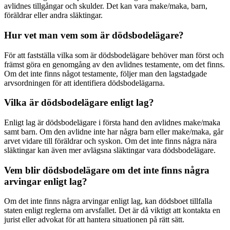
avlidnes tillgångar och skulder. Det kan vara make/maka, barn,
föräldrar eller andra släktingar.
Hur vet man vem som är dödsbodelägare?
För att fastställa vilka som är dödsbodelägare behöver man först och
främst göra en genomgång av den avlidnes testamente, om det finns.
Om det inte finns något testamente, följer man den lagstadgade
arvsordningen för att identifiera dödsbodelägarna.
Vilka är dödsbodelägare enligt lag?
Enligt lag är dödsbodelägare i första hand den avlidnes make/maka
samt barn. Om den avlidne inte har några barn eller make/maka, går
arvet vidare till föräldrar och syskon. Om det inte finns några nära
släktingar kan även mer avlägsna släktingar vara dödsbodelägare.
Vem blir dödsbodelägare om det inte finns några
arvingar enligt lag?
Om det inte finns några arvingar enligt lag, kan dödsboet tillfalla
staten enligt reglerna om arvsfallet. Det är då viktigt att kontakta en
jurist eller advokat för att hantera situationen på rätt sätt.