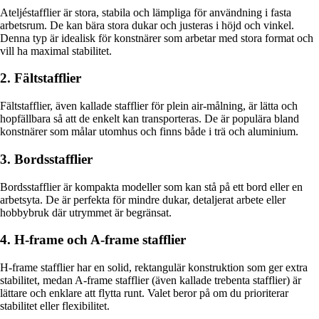
Ateljéstafflier är stora, stabila och lämpliga för användning i fasta
arbetsrum. De kan bära stora dukar och justeras i höjd och vinkel.
Denna typ är idealisk för konstnärer som arbetar med stora format och
vill ha maximal stabilitet.
2. Fältstafflier
Fältstafflier, även kallade stafflier för plein air-målning, är lätta och
hopfällbara så att de enkelt kan transporteras. De är populära bland
konstnärer som målar utomhus och finns både i trä och aluminium.
3. Bordsstafflier
Bordsstafflier är kompakta modeller som kan stå på ett bord eller en
arbetsyta. De är perfekta för mindre dukar, detaljerat arbete eller
hobbybruk där utrymmet är begränsat.
4. H-frame och A-frame stafflier
H-frame stafflier har en solid, rektangulär konstruktion som ger extra
stabilitet, medan A-frame stafflier (även kallade trebenta stafflier) är
lättare och enklare att flytta runt. Valet beror på om du prioriterar
stabilitet eller flexibilitet.