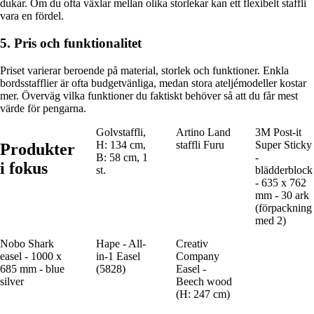
dukar. Om du ofta växlar mellan olika storlekar kan ett flexibelt staffli
vara en fördel.
5. Pris och funktionalitet
Priset varierar beroende på material, storlek och funktioner. Enkla
bordsstafflier är ofta budgetvänliga, medan stora ateljémodeller kostar
mer. Överväg vilka funktioner du faktiskt behöver så att du får mest
värde för pengarna.
Golvstaffli,
Artino Land
3M Post-it
H: 134 cm,
staffli Furu
Super Sticky
Produkter
B: 58 cm, 1
-
i fokus
st.
blädderblock
- 635 x 762
mm - 30 ark
(förpackning
med 2)
Nobo Shark
Hape - All-
Creativ
easel - 1000 x
in-1 Easel
Company
685 mm - blue
(5828)
Easel -
silver
Beech wood
(H: 247 cm)