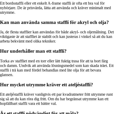
Ett bordsstaffli eller ett enkelt A-frame staffli är ofta ett bra val för
nybörjare. De är prisvärda, lätta att använda och kräver minimalt med
utrymme.
Kan man använda samma staffli för akryl och olja?
Ja, de flesta stafflier kan användas för både akryl- och oljemålning. Det
viktigaste är att staffliet är stabilt och kan justeras i vinkel så att du kan
arbeta bekvämt med olika tekniker.
Hur underhåller man ett staffli?
Torka av staffliet med en torr eller lätt fuktig trasa för att ta bort färg
och damm. Undvik att använda lösningsmedel som kan skada träet. Ett
staffli i trä kan med fördel behandlas med lite olja för att bevara
glansen.
Hur mycket utrymme kräver ett ateljéstaffli?
Ett ateljéstaffli kräver vanligtvis ett par kvadratmeter fritt utrymme runt
sig så att du kan röra dig fritt. Om du har begränsat utrymme kan ett
hopfällbart staffli vara ett bättre val.
Är ett staffli nödvändigt för att måla?