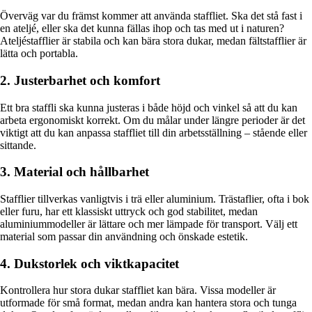
Överväg var du främst kommer att använda staffliet. Ska det stå fast i
en ateljé, eller ska det kunna fällas ihop och tas med ut i naturen?
Ateljéstafflier är stabila och kan bära stora dukar, medan fältstafflier är
lätta och portabla.
2. Justerbarhet och komfort
Ett bra staffli ska kunna justeras i både höjd och vinkel så att du kan
arbeta ergonomiskt korrekt. Om du målar under längre perioder är det
viktigt att du kan anpassa staffliet till din arbetsställning – stående eller
sittande.
3. Material och hållbarhet
Stafflier tillverkas vanligtvis i trä eller aluminium. Trästaflier, ofta i bok
eller furu, har ett klassiskt uttryck och god stabilitet, medan
aluminiummodeller är lättare och mer lämpade för transport. Välj ett
material som passar din användning och önskade estetik.
4. Dukstorlek och viktkapacitet
Kontrollera hur stora dukar staffliet kan bära. Vissa modeller är
utformade för små format, medan andra kan hantera stora och tunga