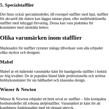
5. Specialstafflier
Det finns också specialmodeller, till exempel stafflier med hjul, stafflier
för akvarell där duken kan läggas nästan plant, eller multifunktionella
stafflier med inbyggd förvaring. Dessa kan vara praktiska för
konstnärer med särskilda behov.
Olika varumärken inom stafflier
Marknaden för stafflier rymmer många tillverkare som alla erbjuder
olika styrkor och designer.
Mabef
Mabef är ett italienskt varumärke känt för handgjorda stafflier i bokträ
av hög kvalitet. De är populära bland både professionella och seriösa
hobbykonstnärer för sin hållbarhet och klassiska design.
Winsor & Newton
Winsor & Newton erbjuder ett brett urval av stafflier – från kompakta
bordsmodeller till robusta ateljéstafflier. Varumärket är känt för att
kombinera funktionalitet med ett elegant uttryck.