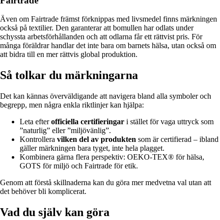
Fairtrade
Även om Fairtrade främst förknippas med livsmedel finns märkningen
också på textilier. Den garanterar att bomullen har odlats under
schyssta arbetsförhållanden och att odlarna får ett rättvist pris. För
många föräldrar handlar det inte bara om barnets hälsa, utan också om
att bidra till en mer rättvis global produktion.
Så tolkar du märkningarna
Det kan kännas överväldigande att navigera bland alla symboler och
begrepp, men några enkla riktlinjer kan hjälpa:
Leta efter
officiella certifieringar
i stället för vaga uttryck som
”naturlig” eller ”miljövänlig”.
Kontrollera
vilken del av produkten
som är certifierad – ibland
gäller märkningen bara tyget, inte hela plagget.
Kombinera gärna flera perspektiv: OEKO-TEX® för hälsa,
GOTS för miljö och Fairtrade för etik.
Genom att förstå skillnaderna kan du göra mer medvetna val utan att
det behöver bli komplicerat.
Vad du själv kan göra