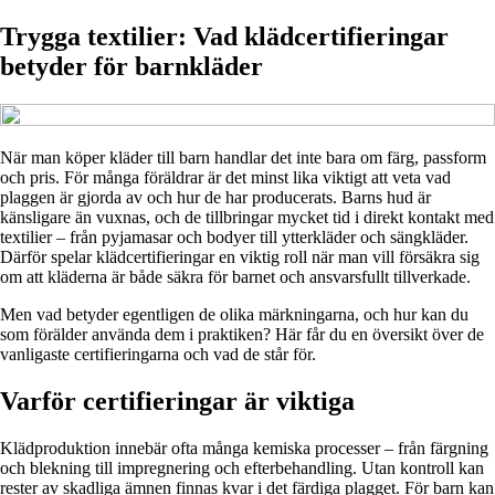
Trygga textilier: Vad klädcertifieringar
betyder för barnkläder
När man köper kläder till barn handlar det inte bara om färg, passform
och pris. För många föräldrar är det minst lika viktigt att veta vad
plaggen är gjorda av och hur de har producerats. Barns hud är
känsligare än vuxnas, och de tillbringar mycket tid i direkt kontakt med
textilier – från pyjamasar och bodyer till ytterkläder och sängkläder.
Därför spelar klädcertifieringar en viktig roll när man vill försäkra sig
om att kläderna är både säkra för barnet och ansvarsfullt tillverkade.
Men vad betyder egentligen de olika märkningarna, och hur kan du
som förälder använda dem i praktiken? Här får du en översikt över de
vanligaste certifieringarna och vad de står för.
Varför certifieringar är viktiga
Klädproduktion innebär ofta många kemiska processer – från färgning
och blekning till impregnering och efterbehandling. Utan kontroll kan
rester av skadliga ämnen finnas kvar i det färdiga plagget. För barn kan