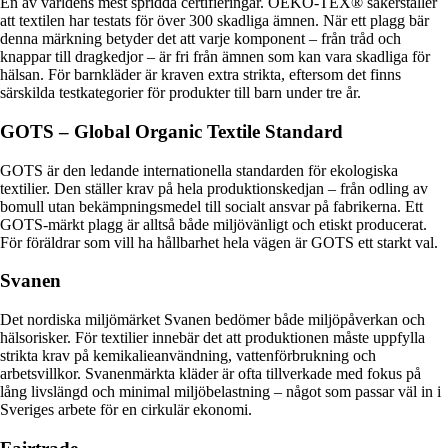
En av världens mest spridda certifieringar. OEKO-TEX® säkerställer
att textilen har testats för över 300 skadliga ämnen. När ett plagg bär
denna märkning betyder det att varje komponent – från tråd och
knappar till dragkedjor – är fri från ämnen som kan vara skadliga för
hälsan. För barnkläder är kraven extra strikta, eftersom det finns
särskilda testkategorier för produkter till barn under tre år.
GOTS – Global Organic Textile Standard
GOTS är den ledande internationella standarden för ekologiska
textilier. Den ställer krav på hela produktionskedjan – från odling av
bomull utan bekämpningsmedel till socialt ansvar på fabrikerna. Ett
GOTS-märkt plagg är alltså både miljövänligt och etiskt producerat.
För föräldrar som vill ha hållbarhet hela vägen är GOTS ett starkt val.
Svanen
Det nordiska miljömärket Svanen bedömer både miljöpåverkan och
hälsorisker. För textilier innebär det att produktionen måste uppfylla
strikta krav på kemikalieanvändning, vattenförbrukning och
arbetsvillkor. Svanenmärkta kläder är ofta tillverkade med fokus på
lång livslängd och minimal miljöbelastning – något som passar väl in i
Sveriges arbete för en cirkulär ekonomi.