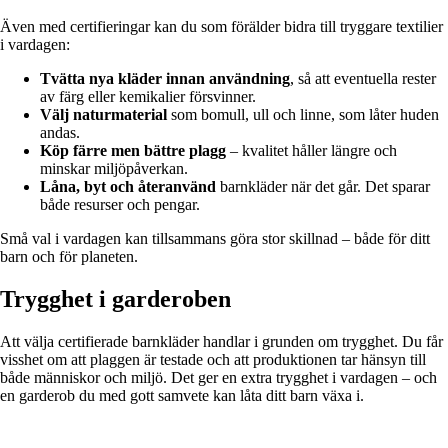
Även med certifieringar kan du som förälder bidra till tryggare textilier
i vardagen:
Tvätta nya kläder innan användning
, så att eventuella rester
av färg eller kemikalier försvinner.
Välj naturmaterial
som bomull, ull och linne, som låter huden
andas.
Köp färre men bättre plagg
– kvalitet håller längre och
minskar miljöpåverkan.
Låna, byt och återanvänd
barnkläder när det går. Det sparar
både resurser och pengar.
Små val i vardagen kan tillsammans göra stor skillnad – både för ditt
barn och för planeten.
Trygghet i garderoben
Att välja certifierade barnkläder handlar i grunden om trygghet. Du får
visshet om att plaggen är testade och att produktionen tar hänsyn till
både människor och miljö. Det ger en extra trygghet i vardagen – och
en garderob du med gott samvete kan låta ditt barn växa i.